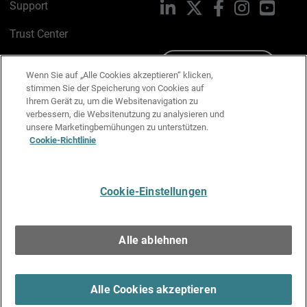
Support
LinkedIn
X
Facebook
Instagram
YouTu
Trust Center
PSIRT
Schreiben Sie uns
Wenn Sie auf „Alle Cookies akzeptieren“ klicken,
stimmen Sie der Speicherung von Cookies auf
Cookie-Richtlinie
Ihrem Gerät zu, um die Websitenavigation zu
verbessern, die Websitenutzung zu analysieren und
Datenschutzrichtlinie
unsere Marketingbemühungen zu unterstützen.
Cookie-Richtlinie
Media & Brand Kit
E-Mail-Präferenzen verwalten
Cookie-Einstellungen
Deutsch
Alle ablehnen
Copyright © 1996-2026 WatchGuard Technologies, Inc. Alle
Rechte vorbehalten.
Terms of Use >
Alle Cookies akzeptieren