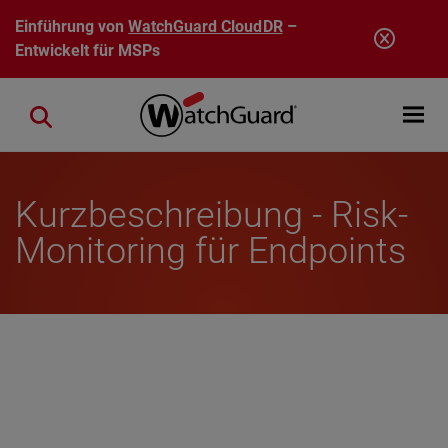
Direkt zum Inhalt
Einführung von
WatchGuard CloudDR
–
Entwickelt für MSPs
Open mobi
Close search
Kurzbeschreibung - Risk-
Monitoring für Endpoints