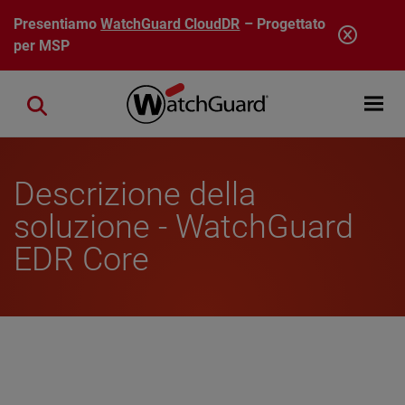
Salta al contenuto principale
Presentiamo
WatchGuard CloudDR
– Progettato
per MSP
Open mobi
Close search
Descrizione della
soluzione - WatchGuard
EDR Core