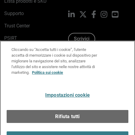
Lista prodotti e SKU
Supporto
LinkedIn
X
Facebook
Instagram
YouTub
Trust Center
PSIRT
Scrivici
Cliccando su “Accetta tutti i cookie”, l'utente
Politica sui cookie
accetta di memorizzare i cookie sul dispositivo per
migliorare la navigazione del sito, analizzare
Informativa sulla privacy
l'utilizzo del sito e assistere nelle nostre attività di
marketing.
Politica sui cookie
Kit Media & Brand
Gestisci le preferenze e-mail
Impostazioni cookie
Italiano
Rifiuta tutti
Copyright © 1996-2026 WatchGuard Technologies, Inc.
tutti i diritti riservati.
Terms of Use >