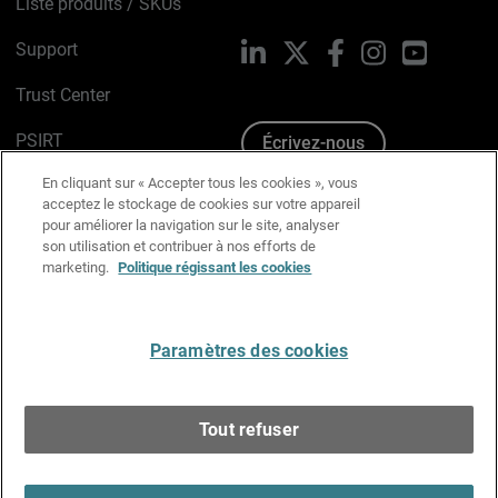
Liste produits / SKUs
Support
LinkedIn
X
Facebook
Instagram
YouTube
Trust Center
PSIRT
Écrivez-nous
En cliquant sur « Accepter tous les cookies », vous
Avis sur les cookies
acceptez le stockage de cookies sur votre appareil
pour améliorer la navigation sur le site, analyser
Politique de confidentialité
son utilisation et contribuer à nos efforts de
marketing.
Politique régissant les cookies
Charte Graphique
Préférences email
Paramètres des cookies
Français
Tout refuser
Copyright © 1996-2026 WatchGuard Technologies, Inc.
Tous droits réservés.
Terms of Use >