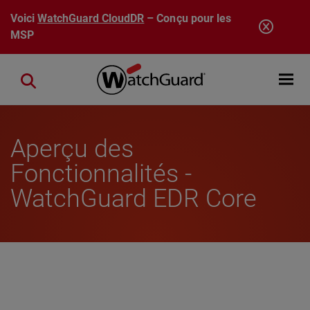
Aller au contenu principal
Voici
WatchGuard CloudDR
– Conçu pour les
MSP
Open mobi
Close search
Aperçu des
Fonctionnalités -
WatchGuard EDR Core