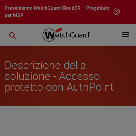
Salta al contenuto principale
Presentiamo
WatchGuard CloudDR
– Progettato
per MSP
Open mobi
Close search
Descrizione della
soluzione - Accesso
protetto con AuthPoint