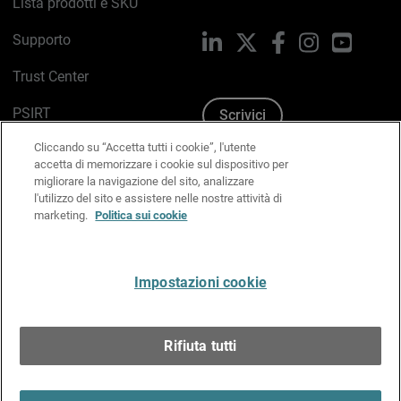
Lista prodotti e SKU
Supporto
LinkedIn
X
Facebook
Instagram
YouTub
Trust Center
PSIRT
Scrivici
Cliccando su “Accetta tutti i cookie”, l'utente
Politica sui cookie
accetta di memorizzare i cookie sul dispositivo per
migliorare la navigazione del sito, analizzare
Informativa sulla privacy
l'utilizzo del sito e assistere nelle nostre attività di
marketing.
Politica sui cookie
Kit Media & Brand
Gestisci le preferenze e-mail
Impostazioni cookie
Italiano
Rifiuta tutti
Copyright © 1996-2026 WatchGuard Technologies, Inc.
tutti i diritti riservati.
Terms of Use >