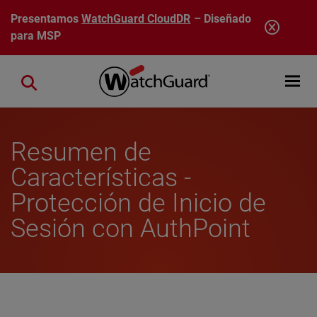
Pasar al contenido principal
Presentamos
WatchGuard CloudDR
– Diseñado
para MSP
Open mobi
Close search
Resumen de
Características -
Protección de Inicio de
Sesión con AuthPoint