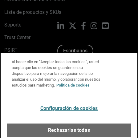
Lista de productos y SKUs
Soporte
LinkedIn
X
Facebook
Instagram
YouTube
Trust Center
PSIRT
Escríbanos
Al hacer clic en “Aceptar todas las cookies”, usted
Política de cookies
acepta que las cookies se guarden en su
dispositivo para mejorar la navegación del sitio,
Política de privacidad
analizar el uso del mismo, y colaborar con nuestros
estudios para marketing.
Política de cookies
Kit de medios y marca
Preferencias de correo
Configuración de cookies
Español
Rechazarlas todas