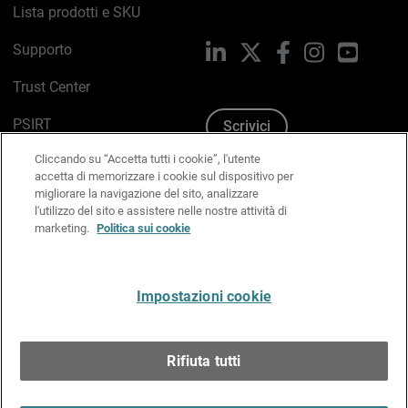
Lista prodotti e SKU
Supporto
LinkedIn
X
Facebook
Instagram
YouTub
Trust Center
PSIRT
Scrivici
Cliccando su “Accetta tutti i cookie”, l'utente
Politica sui cookie
accetta di memorizzare i cookie sul dispositivo per
migliorare la navigazione del sito, analizzare
Informativa sulla privacy
l'utilizzo del sito e assistere nelle nostre attività di
marketing.
Politica sui cookie
Kit Media & Brand
Gestisci le preferenze e-mail
Impostazioni cookie
Italiano
Rifiuta tutti
Copyright © 1996-2026 WatchGuard Technologies, Inc.