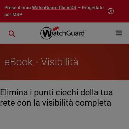
Salta al contenuto principale
Presentiamo
WatchGuard CloudDR
– Progettato
per MSP
Open mobi
Close search
eBook - Visibilità
Elimina i punti ciechi della tua
rete con la visibilità completa