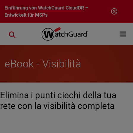
Direkt zum Inhalt
Einführung von
WatchGuard CloudDR
–
Entwickelt für MSPs
Open mobi
Close search
eBook - Visibilità
Elimina i punti ciechi della tua
rete con la visibilità completa