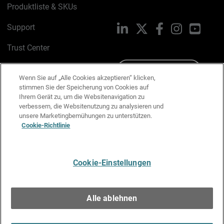
Produktliste & SKUs
Support
LinkedIn
X
Facebook
Instagram
YouTu
Trust Center
PSIRT
Schreiben Sie uns
Wenn Sie auf „Alle Cookies akzeptieren“ klicken,
stimmen Sie der Speicherung von Cookies auf
Cookie-Richtlinie
Ihrem Gerät zu, um die Websitenavigation zu
verbessern, die Websitenutzung zu analysieren und
Datenschutzrichtlinie
unsere Marketingbemühungen zu unterstützen.
Cookie-Richtlinie
Media & Brand Kit
E-Mail-Präferenzen verwalten
Cookie-Einstellungen
Deutsch
Alle ablehnen
Copyright © 1996-2026 WatchGuard Technologies, Inc. Alle