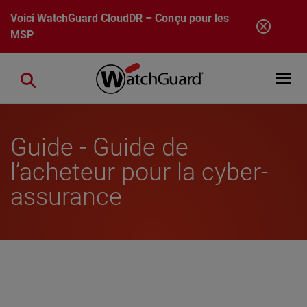
Aller au contenu principal
Voici
WatchGuard CloudDR
– Conçu pour les
MSP
Open mobi
Close search
Guide - Guide de
l’acheteur pour la cyber-
assurance