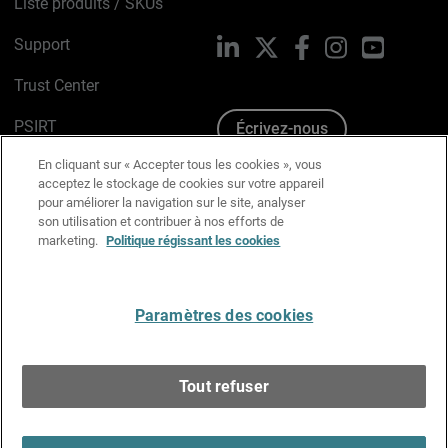
Liste produits / SKUs
Support
LinkedIn
X
Facebook
Instagram
YouTube
Trust Center
PSIRT
Écrivez-nous
En cliquant sur « Accepter tous les cookies », vous
Avis sur les cookies
acceptez le stockage de cookies sur votre appareil
pour améliorer la navigation sur le site, analyser
Politique de confidentialité
son utilisation et contribuer à nos efforts de
marketing.
Politique régissant les cookies
Charte Graphique
Préférences email
Paramètres des cookies
Français
Tout refuser
Copyright © 1996-2026 WatchGuard Technologies, Inc.
Tous droits réservés.
Terms of Use >