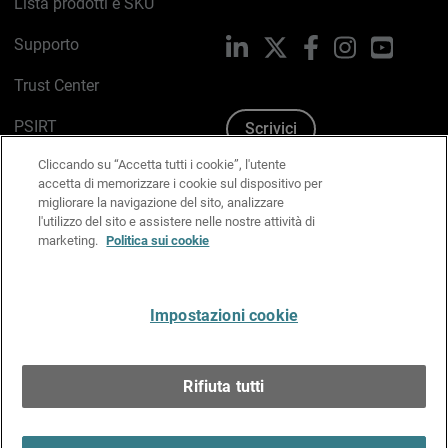
Lista prodotti e SKU
Supporto
LinkedIn
X
Facebook
Instagram
YouTub
Trust Center
PSIRT
Scrivici
Cliccando su “Accetta tutti i cookie”, l'utente
Politica sui cookie
accetta di memorizzare i cookie sul dispositivo per
migliorare la navigazione del sito, analizzare
Informativa sulla privacy
l'utilizzo del sito e assistere nelle nostre attività di
marketing.
Politica sui cookie
Kit Media & Brand
Gestisci le preferenze e-mail
Impostazioni cookie
Italiano
Rifiuta tutti
Copyright © 1996-2026 WatchGuard Technologies, Inc.
tutti i diritti riservati.
Terms of Use >