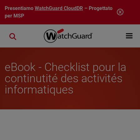
Salta al contenuto principale
Presentiamo
WatchGuard CloudDR
– Progettato
per MSP
Open mobi
Close search
eBook - Checklist pour la
continutité des activités
informatiques