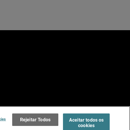
e
dos.
Terms of Use >
kies
Rejeitar Todos
Aceitar todos os
cookies