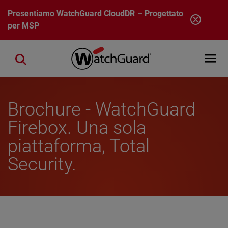
Salta al contenuto principale
Presentiamo
WatchGuard CloudDR
– Progettato
per MSP
Open mobi
Close search
Brochure - WatchGuard
Firebox. Una sola
piattaforma, Total
Security.