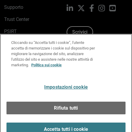
Supporto
LinkedIn
X
Facebook
Instagram
YouTub
Trust Center
PSIRT
Scrivici
Cliccando su “Accetta tutti i cookie”, l'utente
Politica sui cookie
accetta di memorizzare i cookie sul dispositivo per
migliorare la navigazione del sito, analizzare
Informativa sulla privacy
l'utilizzo del sito e assistere nelle nostre attività di
marketing.
Politica sui cookie
Kit Media & Brand
Gestisci le preferenze e-mail
Impostazioni cookie
Italiano
Rifiuta tutti
Copyright © 1996-2026 WatchGuard Technologies, Inc.
tutti i diritti riservati.
Terms of Use >
Accetta tutti i cookie