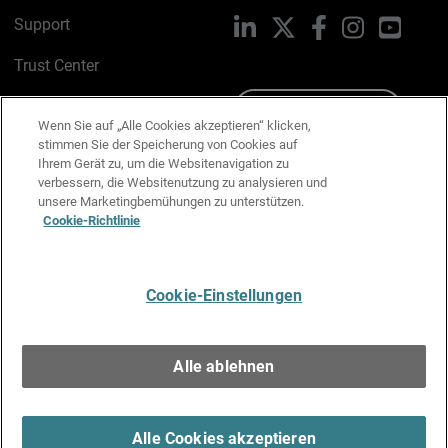
Support
LinkedIn
X
Facebook
Instagram
YouTu
Trust Center
PSIRT
Schreiben Sie uns
Wenn Sie auf „Alle Cookies akzeptieren“ klicken,
stimmen Sie der Speicherung von Cookies auf
Cookie-Richtlinie
Ihrem Gerät zu, um die Websitenavigation zu
verbessern, die Websitenutzung zu analysieren und
Datenschutzrichtlinie
unsere Marketingbemühungen zu unterstützen.
Cookie-Richtlinie
Media & Brand Kit
E-Mail-Präferenzen verwalten
Cookie-Einstellungen
Deutsch
Alle ablehnen
Copyright © 1996-2026 WatchGuard Technologies, Inc. Alle
Rechte vorbehalten.
Terms of Use >
Alle Cookies akzeptieren