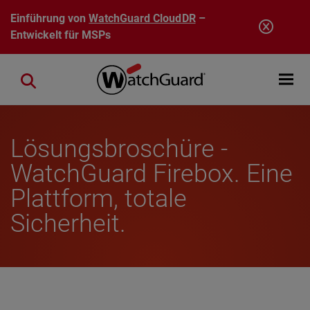
Direkt zum Inhalt
Einführung von
WatchGuard CloudDR
–
Entwickelt für MSPs
Open mobi
Close search
Lösungsbroschüre -
WatchGuard Firebox. Eine
Plattform, totale
Sicherheit.