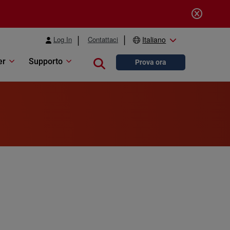
Log In
Contattaci
Italiano
er
Supporto
Close search
Prova ora