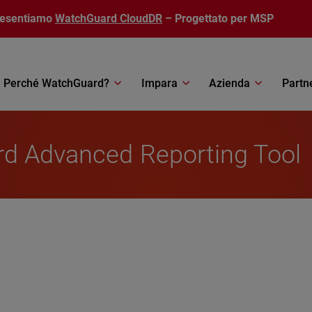
resentiamo
WatchGuard CloudDR
– Progettato per MSP
Perché WatchGuard?
Impara
Azienda
Partn
rd Advanced Reporting Tool