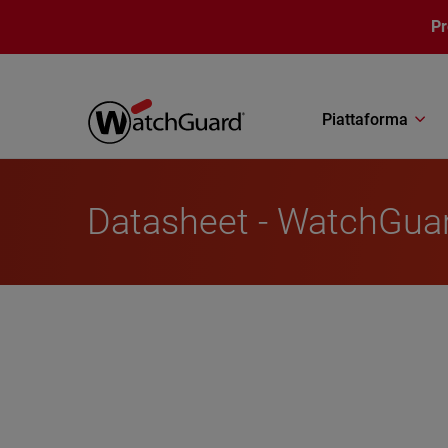
Salta al contenuto principale
P
Piattaforma
Datasheet - WatchGua