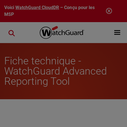
Aller au contenu principal
Voici
WatchGuard CloudDR
– Conçu pour les
MSP
Open mobi
Close search
Fiche technique -
WatchGuard Advanced
Reporting Tool