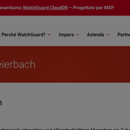
resentiamo
WatchGuard CloudDR
– Progettato per MSP
Perché WatchGuard?
Impara
Azienda
Partn
eierbach
m