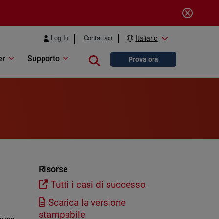
Log In
Contattaci
Italiano
er
Supporto
Close search
Prova ora
Risorse
Tutti i casi di successo
Scarica la versione
stampabile