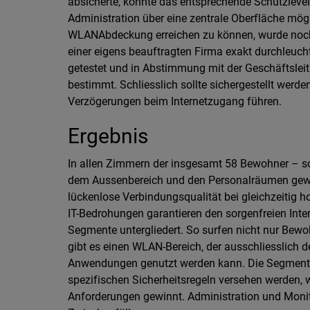
absicherte, konnte das entsprechende Schutzlev
Administration über eine zentrale Oberfläche mögl
WLANAbdeckung erreichen zu können, wurde noch v
einer eigens beauftragten Firma exakt durchleuc
getestet und in Abstimmung mit der Geschäftslei
bestimmt. Schliesslich sollte sichergestellt werd
Verzögerungen beim Internetzugang führen.
Ergebnis
In allen Zimmern der insgesamt 58 Bewohner – so
dem Aussenbereich und den Personalräumen gewäh
lückenlose Verbindungsqualität bei gleichzeitig 
IT-Bedrohungen garantieren den sorgenfreien Inte
Segmente untergliedert. So surfen nicht nur Bewoh
gibt es einen WLAN-Bereich, der ausschliesslich d
Anwendungen genutzt werden kann. Die Segmentier
spezifischen Sicherheitsregeln versehen werden, 
Anforderungen gewinnt. Administration und Monitor