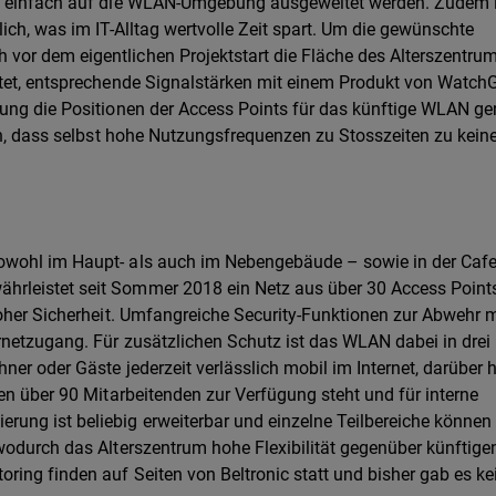
el einfach auf die WLAN-Umgebung ausgeweitet werden. Zudem i
ich, was im IT-Alltag wertvolle Zeit spart. Um die gewünschte
or dem eigentlichen Projektstart die Fläche des Alterszentru
htet, entsprechende Signalstärken mit einem Produkt von Watch
tung die Positionen der Access Points für das künftige WLAN g
en, dass selbst hohe Nutzungsfrequenzen zu Stosszeiten zu keine
wohl im Haupt- als auch im Nebengebäude – sowie in der Cafet
rleistet seit Sommer 2018 ein Netz aus über 30 Access Point
hoher Sicherheit. Umfangreiche Security-Funktionen zur Abwehr 
rnetzugang. Für zusätzlichen Schutz ist das WLAN dabei in drei
ner oder Gäste jederzeit verlässlich mobil im Internet, darüber 
en über 90 Mitarbeitenden zur Verfügung steht und für interne
ung ist beliebig erweiterbar und einzelne Teilbereiche können
wodurch das Alterszentrum hohe Flexibilität gegenüber künftige
ing finden auf Seiten von Beltronic statt und bisher gab es kei