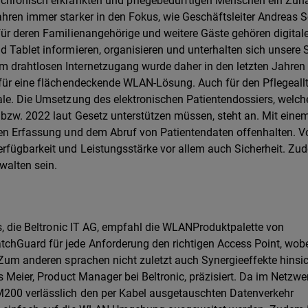
, chronisch erkrankten und pflegebedürftigen Menschen ein Zuh
hren immer starker in den Fokus, wie Geschäftsleiter Andreas 
für deren Familienangehörige und weitere Gäste gehören digital
d Tablet informieren, organisieren und unterhalten sich unsere 
m drahtlosen Internetzugang wurde daher in den letzten Jahre
 für eine flächendeckende WLAN-Lösung. Auch für den Pflegeall
ale. Die Umsetzung des elektronischen Patientendossiers, welch
 bzw. 2022 laut Gesetz unterstützen müssen, steht an. Mit ein
alen Erfassung und dem Abruf von Patientendaten offenhalten. 
erfügbarkeit und Leistungsstärke vor allem auch Sicherheit. Zu
walten sein.
ms, die Beltronic IT AG, empfahl die WLANProduktpalette von
chGuard für jede Anforderung den richtigen Access Point, wob
 Zum anderen sprachen nicht zuletzt auch Synergieeffekte hinsic
s Meier, Product Manager bei Beltronic, präzisiert. Da im Netzwe
M200 verlässlich den per Kabel ausgetauschten Datenverkehr