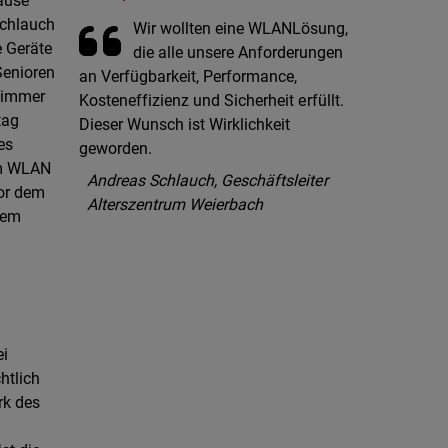
ause
Schlauch
Wir wollten eine WLANLösung,
e Geräte
die alle unsere Anforderungen
Senioren
an Verfügbarkeit, Performance,
n immer
Kosteneffizienz und Sicherheit erfüllt.
tag
Dieser Wunsch ist Wirklichkeit
es
geworden.
em WLAN
Andreas Schlauch, Geschäftsleiter
Vor dem
Alterszentrum Weierbach
dem
ei
htlich
rk des