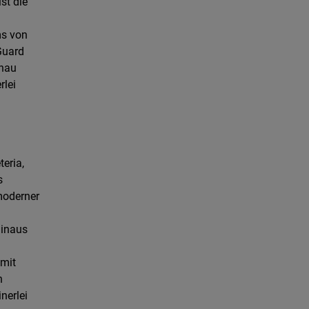
st die
ms von
Guard
enau
rlei
eria,
s
moderner
hinaus
 mit
n
nerlei