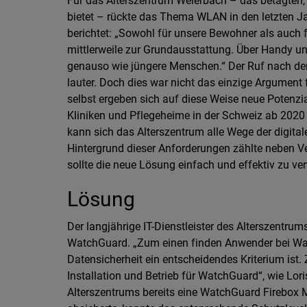
Für das Alterszentrum Weierbach – das betagten
bietet – rückte das Thema WLAN in den letzten Ja
berichtet: „Sowohl für unsere Bewohner als auch 
mittlerweile zur Grundausstattung. Über Handy un
genauso wie jüngere Menschen.“ Der Ruf nach de
lauter. Doch dies war nicht das einzige Argument
selbst ergeben sich auf diese Weise neue Potenzi
Kliniken und Pflegeheime in der Schweiz ab 2020
kann sich das Alterszentrum alle Wege der digit
Hintergrund dieser Anforderungen zählte neben V
sollte die neue Lösung einfach und effektiv zu ver
Lösung
Der langjährige IT-Dienstleister des Alterszentru
WatchGuard. „Zum einen finden Anwender bei Wat
Datensicherheit ein entscheidendes Kriterium ist.
Installation und Betrieb für WatchGuard“, wie Lori
Alterszentrums bereits eine WatchGuard Firebox 