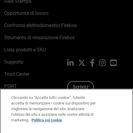
Sala Stampa
Opportunità di lavoro
Confronta elettrodomestici Firebox
Strumento di misurazione Firebox
Lista prodotti e SKU
Supporto
LinkedIn
X
Facebook
Instagram
YouTub
Trust Center
PSIRT
Scrivici
Cliccando su “Accetta tutti i cookie”, l'utente
Politica sui cookie
accetta di memorizzare i cookie sul dispositivo per
migliorare la navigazione del sito, analizzare
Informativa sulla privacy
l'utilizzo del sito e assistere nelle nostre attività di
marketing.
Politica sui cookie
Kit Media & Brand