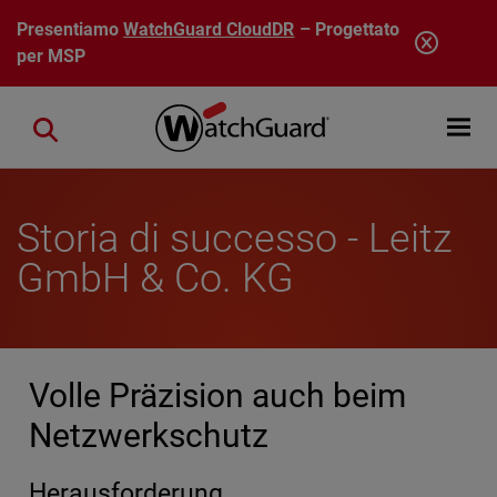
Salta al contenuto principale
Presentiamo
WatchGuard CloudDR
– Progettato
per MSP
Open mobi
Close search
Storia di successo - Leitz
GmbH & Co. KG
Volle Präzision auch beim
Netzwerkschutz
Herausforderung