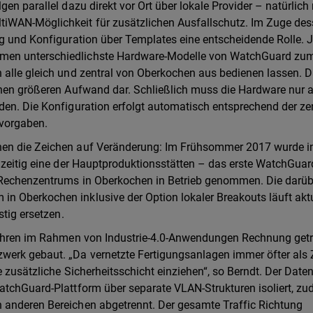
en parallel dazu direkt vor Ort über lokale Provider – natürlich
tiWAN-Möglichkeit für zusätzlichen Ausfallschutz. Im Zuge de
ng und Konfiguration über Templates eine entscheidende Rolle. 
mmen unterschiedlichste Hardware-Modelle von WatchGuard zu
 alle gleich und zentral von Oberkochen aus bedienen lassen. 
inen größeren Aufwand dar. Schließlich muss die Hardware nur 
den. Die Konfiguration erfolgt automatisch entsprechend der ze
svorgaben.
hen die Zeichen auf Veränderung: Im Frühsommer 2017 wurde i
chzeitig eine der Hauptproduktionsstätten – das erste WatchGua
n Rechenzentrums in Oberkochen in Betrieb genommen. Die darüb
n Oberkochen inklusive der Option lokaler Breakouts läuft aktu
stig ersetzen.
efahren im Rahmen von Industrie-4.0-Anwendungen Rechnung get
erk gebaut. „Da vernetzte Fertigungsanlagen immer öfter als Z
e zusätzliche Sicherheitsschicht einziehen“, so Berndt. Der Date
atchGuard-Plattform über separate VLAN-Strukturen isoliert, zu
 anderen Bereichen abgetrennt. Der gesamte Traffic Richtung