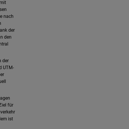
 mit
ssen
Je nach
m
Dank der
an den
ntral
n der
rd UTM-
er
ell
ragen
iel für
nverkehr
dem ist