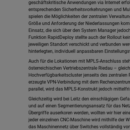
geschäftskritische Anwendungen via Internet erfolg
entsprechenden Sicherheitsvorkehrungen und Mul
spielen die Möglichkeiten der zentralen Verwaltu
Größe und Anforderung der Niederlassungen ko
Einsatz, die sich über den System Manager jedoch
Funktion RapidDeploy stellte auch der Rollout ke
jeweiligen Standort verschickt und verbunden wer
hinterlegten, individuell anpassbaren Einstellung
Auch für die Lokationen mit MPLS-Anschluss ste
österreichischen Vertriebszentrale Riedau – glei
Hochverfügbarkeitscluster jenseits des zentrale
erzeugte VPN-Verbindung mit dem Rechenzentrum i
parallel, wird das MPLS-Konstrukt jedoch mittelfri
Gleichzeitig wird bei Leitz den einschlägigen G
und auf einen Segmentierungsansatz für das Netzw
Übergriffe auserkoren werden, wollten wir hier ein
jeder einzelnen CNC-Maschine wird mithilfe der W
das Maschinennetz über Switches vollständig von