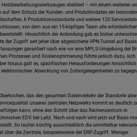
n Holzbearbeitungswerkzeugen etabliert – mit einem weiteren w
ass auf dem Schutz der Kunden- und Produktivdaten ein besonder
llschaften, 6 Produktionsstandorte und weitere 120 Servicestat
hlossen, von dem aus ein 15-köpfiges Team alle erforderliche
bereitstellt. Hinsichtlich der Anbindung gab es bisher unterschie
te der Zugriff seit jeher über abgesicherte VPN-Tunnel auf Basi
rlassungen garantiert nach wie vor eine MPLS-Umgebung der Bri
hen Prozessen und Kostenoptimierung führte jedoch dazu, sich
ber hinaus galt es, spezifischen Herausforderungen hinsichtlich
 elektronischen Abwicklung von Zollangelegenheiten zu begegn
Oberkochen, das den gesamten Datenverkehr der Standorte abwi
ervicequalität unseres zentralen Netzwerks kommt es deutlich z
t erfolgen kann, ohne den Schritt über das Rechenzentrum in
echnischen EDV bei Leitz. Nach und nach wird jetzt auf Basis m
lt. So laufen künftig ausschließlich die unmittelbar relevant
l über die Zentrale, beispielsweise der ERP-Zugriff. Weniger