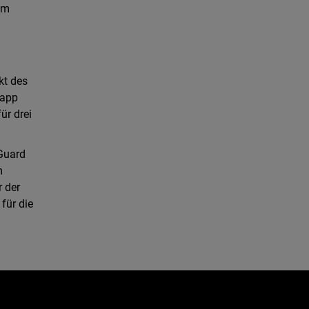
em
kt des
napp
ür drei
Guard
m
 der
für die
e