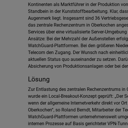
Kontinenten als Marktführer in der Produktion vo
Standbein in der Kunststoffbearbeitung. Klar, d
Augenmerk liegt. Insgesamt sind 36 Vertriebsgese
das zentrale Rechenzentrum in Oberkochen angesc
Services über eine virtualisierte Server-Umgebung 
Ansätze: Bei der Mehrzahl der Außenstellen erfolg
WatchGuard-Plattformen. Bei den größeren Niede
Telecom den Zugang. Der Wunsch nach einheitlic
aktuellen Status quo auseinander zu setzen. Darü
Absicherung von Produktionsanlagen oder bei der
Lösung
Zur Entlastung des zentralen Rechenzentrums in 
wurde ein Local-Breakout-Konzept geprüft: „Der S
wenn der allgemeine Internetverkehr direkt vor Or
Oberkochen“, so Roland Berndt, Mitarbeiter der T
WatchGuard-Plattformen unternehmensweit umgestel
internen Prozesse auf Basis gerichteter VPN-Tunne