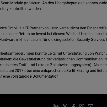
ere Scan-Module passieren. An den Übergabepunkten können zud
tory kontrolliert werden.
ice GmbH als IT-Partner von Leitz, verdeutlicht den Einspareffe
t, dass der Return-on-Invest bei diesem Wechsel bereits nach k
ardware inkl. der Lizenz für die eingesetzten Security-Services f
erheitsanforderungen konnte Leitz mit Unterstützung von Watch
bhaken: die Gewährleistung der verlässlichen Kommunikation i
isiertes Tarif- und Lokales Zollabwicklungssystem). Als einer
it Juni 2017 über eine entsprechende Zertifizierung und liefert 
 eine vollständige Dokumentation.
LinkedIn
X
Facebook
Instagram
YouTub