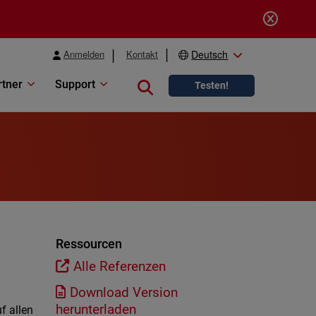
Anmelden
Kontakt
Deutsch
rtner
Support
Close search
Testen!
Ressourcen
Alle Referenzen
Download Version
herunterladen
f allen