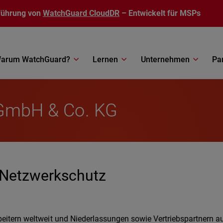
führung von
WatchGuard CloudDR
– Entwickelt für MSPs
arum WatchGuard?
Lernen
Unternehmen
Pa
z GmbH & Co. KG
m Netzwerkschutz
beitern weltweit und Niederlassungen sowie Vertriebspartnern au