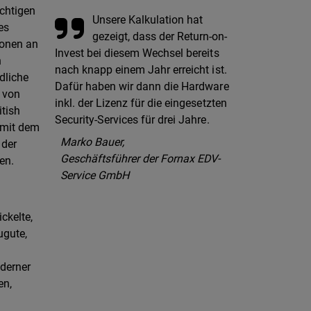
ichtigen
Unsere Kalkulation hat
es
gezeigt, dass der Return-on-
ionen an
Invest bei diesem Wechsel bereits
n
nach knapp einem Jahr erreicht ist.
dliche
Dafür haben wir dann die Hardware
s von
inkl. der Lizenz für die eingesetzten
tish
Security-Services für drei Jahre.
 mit dem
Marko Bauer,
 der
Geschäftsführer der Fornax EDV-
en.
Service GmbH
ckelte,
ugute,
oderner
en,