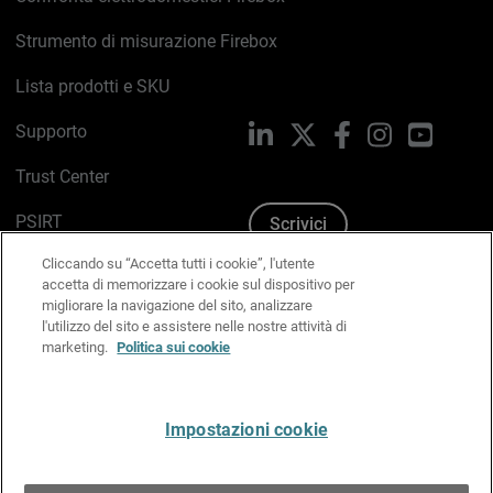
Strumento di misurazione Firebox
Lista prodotti e SKU
Supporto
LinkedIn
X
Facebook
Instagram
YouTub
Trust Center
PSIRT
Scrivici
Cliccando su “Accetta tutti i cookie”, l'utente
Politica sui cookie
accetta di memorizzare i cookie sul dispositivo per
migliorare la navigazione del sito, analizzare
Informativa sulla privacy
l'utilizzo del sito e assistere nelle nostre attività di
marketing.
Politica sui cookie
Kit Media & Brand
Gestisci le preferenze e-mail
Impostazioni cookie