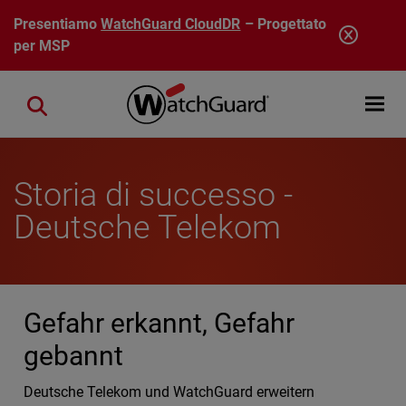
Salta al contenuto principale
Presentiamo
WatchGuard CloudDR
– Progettato
per MSP
Open mobi
Close search
Storia di successo -
Deutsche Telekom
Gefahr erkannt, Gefahr
gebannt
Deutsche Telekom und WatchGuard erweitern