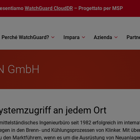
resentiamo
WatchGuard CloudDR
– Progettato per MSP
Perché WatchGuard?
Impara
Azienda
Partn
IKN GmbH
ystemzugriff an jedem Ort
ittelständisches Ingenieurbüro seit 1982 erfolgreich im interna
gen in den Brenn- und Kühlungsprozessen von Klinker. Mit übe
zu den Marktführern, wenn es um die Ausrüstung von Neuanlage