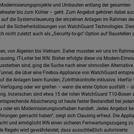
Modernisierungsprojekte und Umbauten entlang der gesamten
reheater bis zum Kühler – geht. Zum Angebot gehören dabei au
e auf die Systemsteuerung der einzelnen Anlagen im Rahmen de
auf die Sicherheitslösungen von WatchGuard Technologies. Die
 nicht zuletzt auch als „Security-to-go“-Option auf Baustellen
den, von Algerien bis Vietnam. Daher mussten wir uns im Rahme
ausing, IT-Leiter bei IKN. Bisher erfolgte diese via Modem-Einwa
sterben sind, ging die Suche nach einer sinnvollen Alternative 
-Tunnel, die über eine Firebox-Appliance von WatchGuard entspr
f die Anlagen beim Kunden, Zutrittskontrolle inklusive. Hierfür s
Verfügung oder wir greifen – wenn die erste Option ausfällt – ü
sing. Inzwischen sind etwa 15 der roten WatchGuard T10-Boxen 
entsprechende Absicherung ist heute fester Bestandteil bei jede
au oder ein Modernisierungsvorhaben handelt. Jedes Angebot be
fahrungen gemacht haben“, zeigt sich Clausing erfreut. Die Appli
racht und ermöglicht IKN einen sicheren Fernwartungszugang zu
 Regeln wird gewährleistet, dass ausschließlich autorisierte