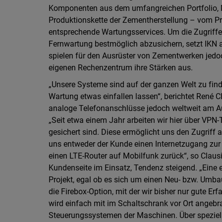
Komponenten aus dem umfangreichen Portfolio, 
Produktionskette der Zementherstellung – vom P
entsprechende Wartungsservices. Um die Zugriff
Fernwartung bestmöglich abzusichern, setzt IKN 
spielen für den Ausrüster von Zementwerken jedoch
eigenen Rechenzentrum ihre Stärken aus.
„Unsere Systeme sind auf der ganzen Welt zu fin
Wartung etwas einfallen lassen“, berichtet René Cl
analoge Telefonanschlüsse jedoch weltweit am Aus
„Seit etwa einem Jahr arbeiten wir hier über VPN
gesichert sind. Diese ermöglicht uns den Zugriff au
uns entweder der Kunde einen Internetzugang zur 
einen LTE-Router auf Mobilfunk zurück“, so Clau
Kundenseite im Einsatz, Tendenz steigend. „Eine 
Projekt, egal ob es sich um einen Neu- bzw. Umb
die Firebox-Option, mit der wir bisher nur gute Er
wird einfach mit im Schaltschrank vor Ort angeb
Steuerungssystemen der Maschinen. Über spezielle