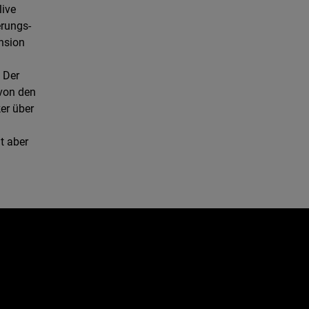
live
erungs-
nsion
 Der
 von den
er über
t aber
.
e