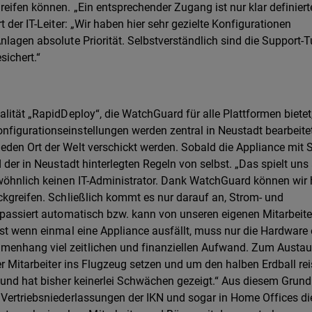
eifen können. „Ein entsprechender Zugang ist nur klar definier
 der IT-Leiter: „Wir haben hier sehr gezielte Konfigurationen
nlagen absolute Priorität. Selbstverständlich sind die Support-T
sichert.“
lität „RapidDeploy“, die WatchGuard für alle Plattformen bietet,
nfigurationseinstellungen werden zentral in Neustadt bearbeite
eden Ort der Welt verschickt werden. Sobald die Appliance mit 
d der in Neustadt hinterlegten Regeln von selbst. „Das spielt uns
ewöhnlich keinen IT-Administrator. Dank WatchGuard können wir 
ckgreifen. Schließlich kommt es nur darauf an, Strom- und
e passiert automatisch bzw. kann von unseren eigenen Mitarbeite
bst wenn einmal eine Appliance ausfällt, muss nur die Hardware 
menhang viel zeitlichen und finanziellen Aufwand. Zum Austa
er Mitarbeiter ins Flugzeug setzen und um den halben Erdball rei
l und hat bisher keinerlei Schwächen gezeigt.“ Aus diesem Grund
 Vertriebsniederlassungen der IKN und sogar in Home Offices di