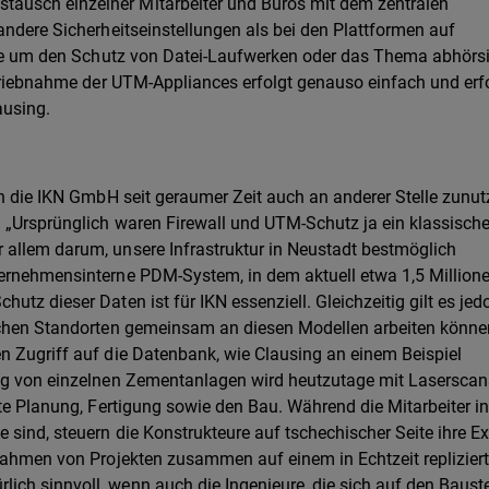
ausch einzelner Mitarbeiter und Büros mit dem zentralen
andere Sicherheitseinstellungen als bei den Plattformen auf
inie um den Schutz von Datei-Laufwerken oder das Thema abhörs
etriebnahme der UTM-Appliances erfolgt genauso einfach und erf
lausing.
ch die IKN GmbH seit geraumer Zeit auch an anderer Stelle zunut
: „Ursprünglich waren Firewall und UTM-Schutz ja ein klassisch
 allem darum, unsere Infrastruktur in Neustadt bestmöglich
ternehmensinterne PDM-System, in dem aktuell etwa 1,5 Million
tz dieser Daten ist für IKN essenziell. Gleichzeitig gilt es jed
lichen Standorten gemeinsam an diesen Modellen arbeiten könne
n Zugriff auf die Datenbank, wie Clausing an einem Beispiel
ung von einzelnen Zementanlagen wird heutzutage mit Laserscan
kte Planung, Fertigung sowie den Bau. Während die Mitarbeiter i
sind, steuern die Konstrukteure auf tschechischer Seite ihre Ex
 Rahmen von Projekten zusammen auf einem in Echtzeit replizier
ch sinnvoll, wenn auch die Ingenieure, die sich auf den Bauste