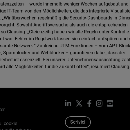
Latenzzeiten – wurde innerhalb weniger Wochen aufgebaut und 
ige IT-Team von den Möglichkeiten, die das integrierte Visualisi
. „Wir überwachen regelmäßig die Security-Dashboards in Dime
vorgeht. Sowohl Angriffsversuche als auch die entsprechenden
 Clausing. „Gleichzeitig haben wir alle Regeln unter Kontrolle:
vant war. Fehler im Regelwerk lassen sich einfach aufspüren und
gesamte Netzwerk.“ Zahlreiche UTM-Funktionen – vom APT Block
ce, Spamblocker und Webblocker – garantieren dabei, dass der
herheit ist essenziell. Bei unserer Unternehmensausrichtung zähl
ard alle Möglichkeiten für die Zukunft offen“, resümiert Clausing
LinkedIn
X
Facebook
Instagram
YouTub
ter
Scrivici
ui cookie