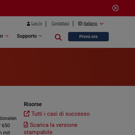
Log In
Contattaci
Italiano
er
Supporto
Close search
Prova ora
Risorse
Tutti i casi di successo
tionalen
Scarica la versione
r 650
stampabile
n mit