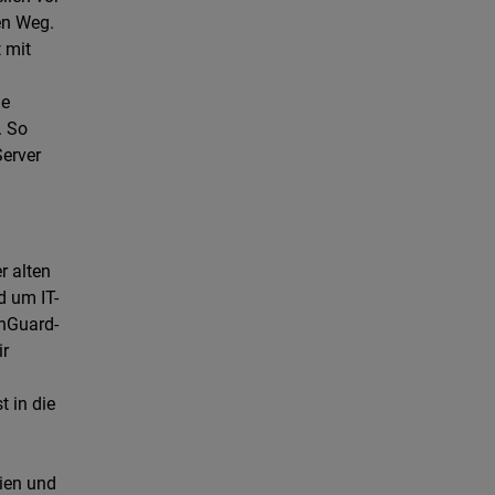
en Weg.
t mit
ie
. So
Server
r alten
d um IT-
chGuard-
ir
 in die
ien und