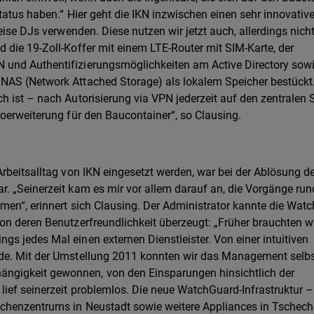
tatus haben.“ Hier geht die IKN inzwischen einen sehr innovativ
eise DJs verwenden. Diese nutzen wir jetzt auch, allerdings nich
 die 19-Zoll-Koffer mit einem LTE-Router mit SIM-Karte, der
 und Authentifizierungsmöglichkeiten am Active Directory sow
NAS (Network Attached Storage) als lokalem Speicher bestückt
 ist – nach Autorisierung via VPN jederzeit auf den zentralen 
roerweiterung für den Baucontainer“, so Clausing.
rbeitsalltag von IKN eingesetzt werden, war bei der Ablösung de
. „Seinerzeit kam es mir vor allem darauf an, die Vorgänge run
mmen“, erinnert sich Clausing. Der Administrator kannte die Wat
on deren Benutzerfreundlichkeit überzeugt: „Früher brauchten w
s jedes Mal einen externen Dienstleister. Von einer intuitiven
de. Mit der Umstellung 2011 konnten wir das Management selbst
ngigkeit gewonnen, von den Einsparungen hinsichtlich der
ief seinerzeit problemlos. Die neue WatchGuard-Infrastruktur –
chenzentrums in Neustadt sowie weitere Appliances in Tschech