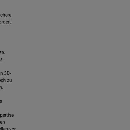
ichere
ordert
ze.
es
en 3D-
och zu
n.
s
n
pertise
ten
llen vor