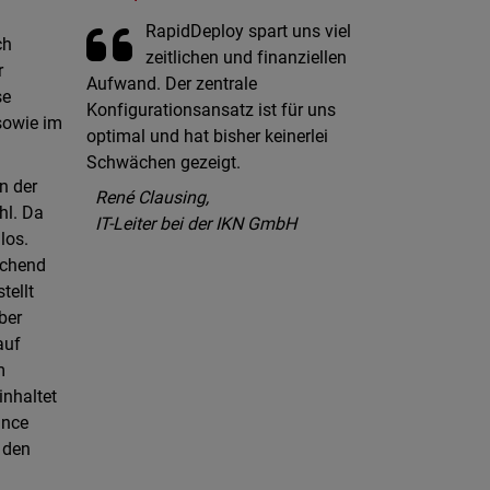
RapidDeploy spart uns viel
ch
zeitlichen und finanziellen
r
Aufwand. Der zentrale
se
Konfigurationsansatz ist für uns
 sowie im
optimal und hat bisher keinerlei
Schwächen gezeigt.
n der
René Clausing,
hl. Da
IT-Leiter bei der IKN GmbH
los.
echend
tellt
ber
auf
m
inhaltet
ance
 den