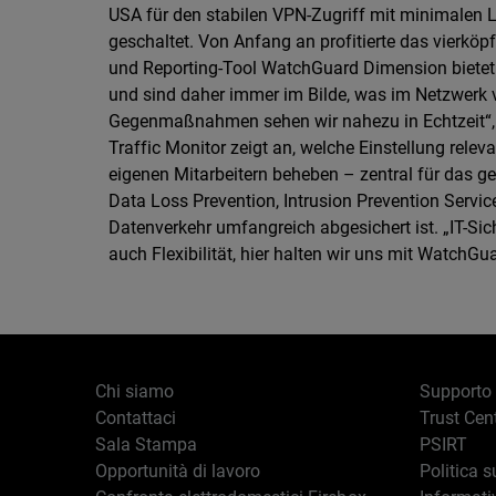
USA für den stabilen VPN-Zugriff mit minimalen 
geschaltet. Von Anfang an profitierte das vierköpf
und Reporting-Tool WatchGuard Dimension bietet
und sind daher immer im Bilde, was im Netzwerk 
Gegenmaßnahmen sehen wir nahezu in Echtzeit“, so
Traffic Monitor zeigt an, welche Einstellung rele
eigenen Mitarbeitern beheben – zentral für das 
Data Loss Prevention, Intrusion Prevention Servi
Datenverkehr umfangreich abgesichert ist. „IT-Sic
auch Flexibilität, hier halten wir uns mit WatchGu
Chi siamo
Supporto
Contattaci
Trust Cen
Sala Stampa
PSIRT
Opportunità di lavoro
Politica s