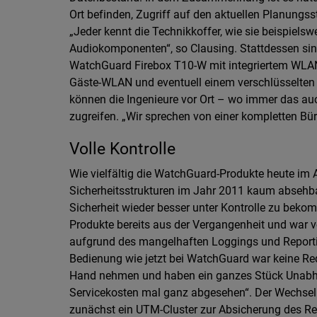
Ort befinden, Zugriff auf den aktuellen Planungss
„Jeder kennt die Technikkoffer, wie sie beispielsw
Audiokomponenten“, so Clausing. Stattdessen sind
WatchGuard Firebox T10-W mit integriertem WLAN
Gäste-WLAN und eventuell einem verschlüsselten 
können die Ingenieure vor Ort – wo immer das auch
zugreifen. „Wir sprechen von einer kompletten Bü
Volle Kontrolle
Wie vielfältig die WatchGuard-Produkte heute im A
Sicherheitsstrukturen im Jahr 2011 kaum absehbar
Sicherheit wieder besser unter Kontrolle zu beko
Produkte bereits aus der Vergangenheit und war v
aufgrund des mangelhaften Loggings und Reporting
Bedienung wie jetzt bei WatchGuard war keine Re
Hand nehmen und haben ein ganzes Stück Unabhä
Servicekosten mal ganz abgesehen“. Der Wechsel l
zunächst ein UTM-Cluster zur Absicherung des Re