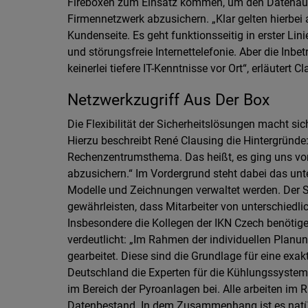
Fireboxen zum Einsatz kommen, um den Datenaust
Firmennetzwerk abzusichern. „Klar gelten hierbei 
Kundenseite. Es geht funktionsseitig in erster L
und störungsfreie Internettelefonie. Aber die Inb
keinerlei tiefere IT-Kenntnisse vor Ort“, erläutert C
Netzwerkzugriff Aus Der Box
Die Flexibilität der Sicherheitslösungen macht si
Hierzu beschreibt René Clausing die Hintergründe
Rechenzentrumsthema. Das heißt, es ging uns vor
abzusichern.“ Im Vordergrund steht dabei das un
Modelle und Zeichnungen verwaltet werden. Der Schu
gewährleisten, dass Mitarbeiter von unterschied
Insbesondere die Kollegen der IKN Czech benötige
verdeutlicht: „Im Rahmen der individuellen Plan
gearbeitet. Diese sind die Grundlage für eine exa
Deutschland die Experten für die Kühlungssysteme 
im Bereich der Pyroanlagen bei. Alle arbeiten im
Datenbestand. In dem Zusammenhang ist es natürli