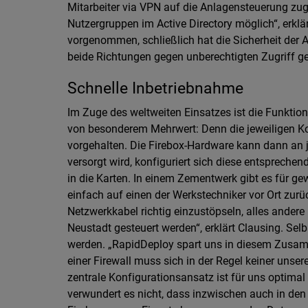
Mitarbeiter via VPN auf die Anlagensteuerung zugr
Nutzergruppen im Active Directory möglich“, erklärt
vorgenommen, schließlich hat die Sicherheit der A
beide Richtungen gegen unberechtigten Zugriff ge
Schnelle Inbetriebnahme
Im Zuge des weltweiten Einsatzes ist die Funktiona
von besonderem Mehrwert: Denn die jeweiligen Ko
vorgehalten. Die Firebox-Hardware kann dann an j
versorgt wird, konfiguriert sich diese entsprechen
in die Karten. In einem Zementwerk gibt es für g
einfach auf einen der Werkstechniker vor Ort zurü
Netzwerkkabel richtig einzustöpseln, alles ander
Neustadt gesteuert werden“, erklärt Clausing. Sel
werden. „RapidDeploy spart uns in diesem Zusam
einer Firewall muss sich in der Regel keiner unser
zentrale Konfigurationsansatz ist für uns optima
verwundert es nicht, dass inzwischen auch in den