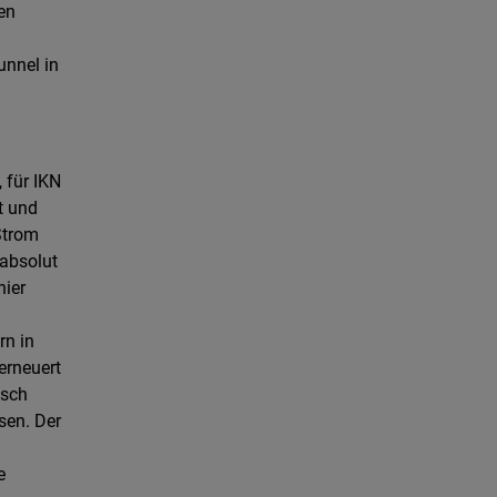
ten
unnel in
 für IKN
t und
Strom
 absolut
hier
rn in
erneuert
usch
sen. Der
e