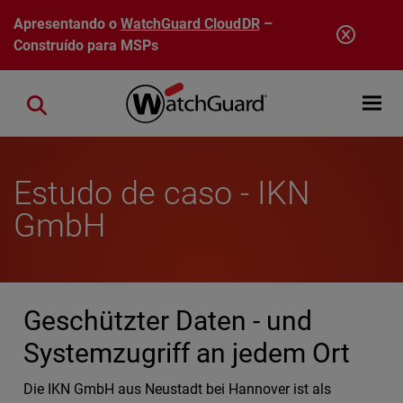
Pular para o conteúdo principal
Apresentando o
WatchGuard CloudDR
–
Construído para MSPs
Open mobi
Close search
Estudo de caso - IKN
GmbH
Geschützter Daten - und
Systemzugriff an jedem Ort
Die IKN GmbH aus Neustadt bei Hannover ist als