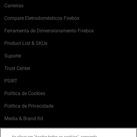
Carreiras
Compare Eletrodomésticos Firebox
Ferramenta de Dimensionamento Firebox
Product List & SKUs
Suporte
Trust Center
PSIRT
Política de Cookies
Política de Privacidade
Media & Brand Kit
Gerenciar preferências de e-mail
Ao clicar em "Aceitar todos os cookies", concorda