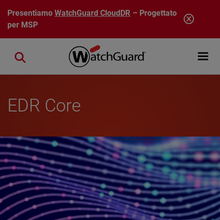
Salta al contenuto principale
Presentiamo
WatchGuard CloudDR
– Progettato
per MSP
Open mobi
Close search
EDR Core