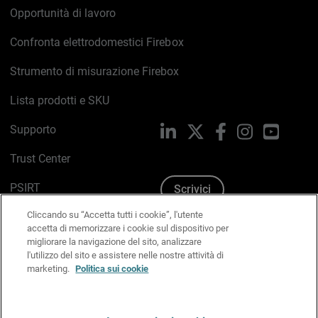
Opportunità di lavoro
Confronta elettrodomestici Firebox
Strumento di misurazione Firebox
Lista prodotti e SKU
Supporto
LinkedIn
X
Facebook
Instagram
YouTub
Trust Center
PSIRT
Scrivici
Cliccando su “Accetta tutti i cookie”, l'utente
Politica sui cookie
accetta di memorizzare i cookie sul dispositivo per
migliorare la navigazione del sito, analizzare
Informativa sulla privacy
l'utilizzo del sito e assistere nelle nostre attività di
marketing.
Politica sui cookie
Kit Media & Brand
Gestisci le preferenze e-mail