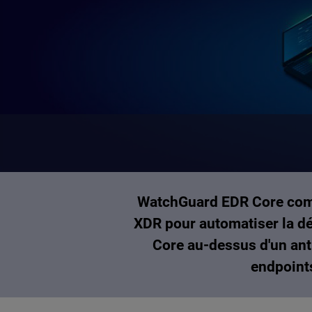
WatchGuard EDR Core compl
XDR pour automatiser la dé
Core au-dessus d'un anti
endpoints