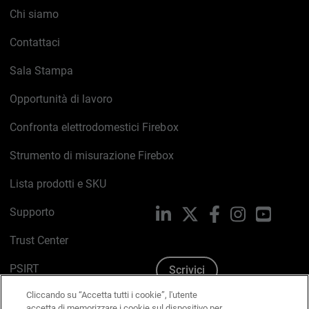
Chi siamo
Contattaci
Sala Stampa
Opportunità di lavoro
Confronta elettrodomestici Firebox
Strumento di misurazione Firebox
Lista prodotti e SKU
Supporto
LinkedIn
X
Facebook
Instagram
YouTub
Trust Center
PSIRT
Scrivici
Cliccando su “Accetta tutti i cookie”, l'utente
Politica sui cookie
accetta di memorizzare i cookie sul dispositivo per