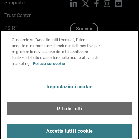
Supporto
LinkedIn
X
Facebook
Instagram
YouTub
Trust Center
PSIRT
Scrivici
Cliccando su “Accetta tutti i cookie”, l'utente
Politica sui cookie
accetta di memorizzare i cookie sul dispositivo per
migliorare la navigazione del sito, analizzare
Informativa sulla privacy
l'utilizzo del sito e assistere nelle nostre attività di
marketing.
Politica sui cookie
Kit Media & Brand
Gestisci le preferenze e-mail
Impostazioni cookie
Italiano
Rifiuta tutti
Copyright © 1996-2026 WatchGuard Technologies, Inc.
tutti i diritti riservati.
Terms of Use >
Accetta tutti i cookie