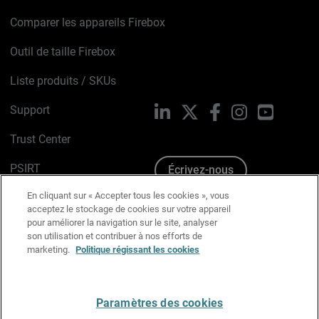
Comparer les appareils Firebox
Outil de taille Firebox
Liste produits / SKUs
Support
LinkedIn
X
Facebook
Instagram
YouTube
Trust Center
PSIRT
Écrivez-nous
En cliquant sur « Accepter tous les cookies », vous
Avis sur les cookies
acceptez le stockage de cookies sur votre appareil
pour améliorer la navigation sur le site, analyser
Politique de confidentialité
son utilisation et contribuer à nos efforts de
marketing.
Politique régissant les cookies
Charte Graphique
Préférences email
Paramètres des cookies