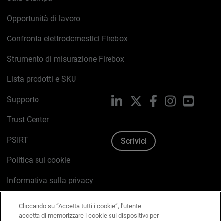
Opportunità di lavoro
Confronta elettrodomestici Firebox
Strumento di misurazione Firebox
Lista prodotti e SKU
Supporto
LinkedIn
X
Facebook
Instagram
YouTub
Trust Center
PSIRT
Scrivici
Politica sui cookie
Informativa sulla privacy
Kit Media & Brand
Cliccando su “Accetta tutti i cookie”, l'utente
accetta di memorizzare i cookie sul dispositivo per
Gestisci le preferenze e-mail