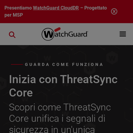
Salta al contenuto principale
Presentiamo
WatchGuard CloudDR
– Progettato
per MSP
Open mobi
Close search
GUARDA COME FUNZIONA
Inizia con ThreatSync
Core
Scopri come ThreatSync
Core unifica i segnali di
sicurezza in un'unica