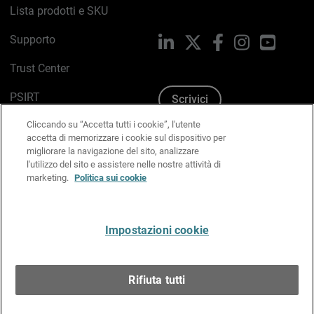
Lista prodotti e SKU
Supporto
LinkedIn
X
Facebook
Instagram
YouTub
Trust Center
PSIRT
Scrivici
Cliccando su “Accetta tutti i cookie”, l'utente
Politica sui cookie
accetta di memorizzare i cookie sul dispositivo per
migliorare la navigazione del sito, analizzare
Informativa sulla privacy
l'utilizzo del sito e assistere nelle nostre attività di
marketing.
Politica sui cookie
Kit Media & Brand
Gestisci le preferenze e-mail
Impostazioni cookie
Italiano
Rifiuta tutti
Copyright © 1996-2026 WatchGuard Technologies, Inc.