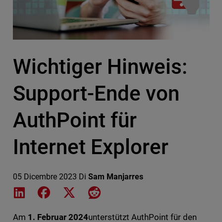
Wichtiger Hinweis:
Support-Ende von
AuthPoint für
Internet Explorer
05 Dicembre 2023
Di
Sam Manjarres
Share on LinkedIn
Share on Facebook
Share on X
Share on Reddit
Am
1. Februar 2024
unterstützt AuthPoint für den