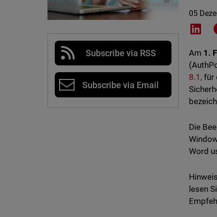
05 Dez
Shar
Subscribe via RSS
Am
1. 
(AuthPo
8.1,
für 
Subscribe via Email
Sicherh
bezeich
Die Bee
Windows
Word u
Hinweis
lesen S
Empfehl