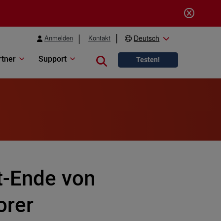
Anmelden
Kontakt
Deutsch
rtner
Support
Close search
Testen!
t-Ende von
orer