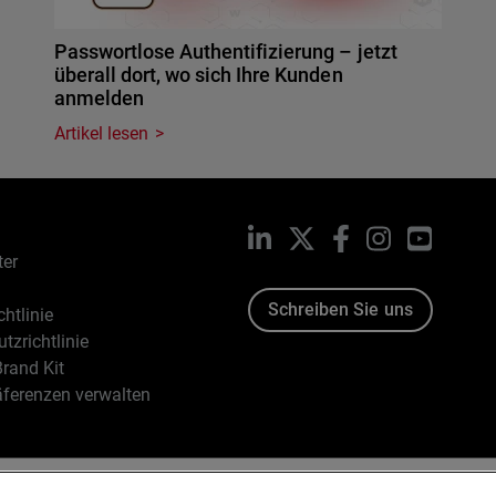
Passwortlose Authentifizierung – jetzt
überall dort, wo sich Ihre Kunden
anmelden
Artikel lesen
LinkedIn
X
Facebook
Instagram
YouTub
ter
Schreiben Sie uns
htlinie
tzrichtlinie
rand Kit
äferenzen verwalten
96-2026 WatchGuard Technologies, Inc. Alle Rechte vorbehalten