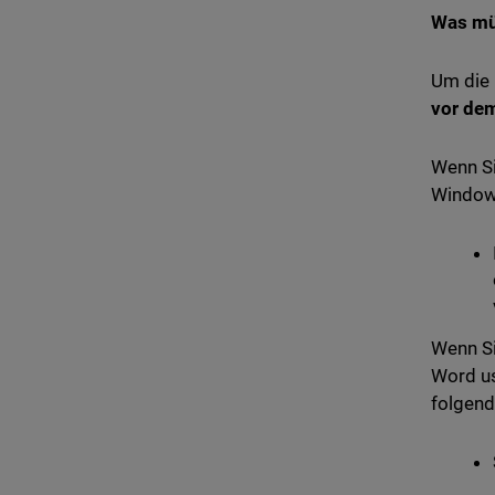
Was mü
Um die 
vor dem
Wenn Si
Windows
Wenn Si
Word us
folgend