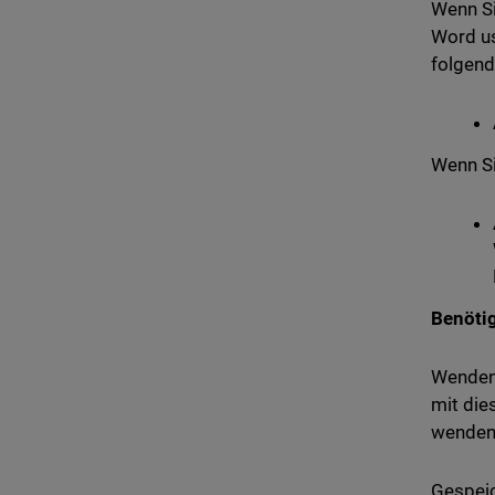
Wenn Si
Word us
folgend
Wenn Si
Benötig
Wenden
mit die
wenden
Gespeic