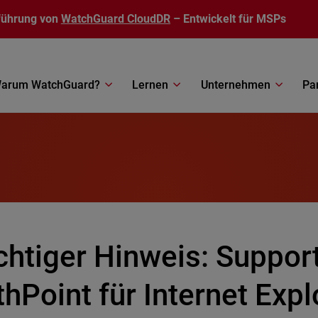
führung von
WatchGuard CloudDR
– Entwickelt für MSPs
arum WatchGuard?
Lernen
Unternehmen
Pa
chtiger Hinweis: Suppor
hPoint für Internet Expl