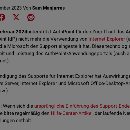
ember 2023
Von
Sam Manjarres
e on LinkedIn
Share on Facebook
Share on X
Share on Reddit
Februar 2024
unterstützt AuthPoint für den Zugriff auf das
int IdP) nicht mehr die Verwendung von
Internet Explorer
(a
die Microsoft den Support eingestellt hat. Diese technolog
eit und Leistung des AuthPoint-Anwendungsportals (auch a
net).
ndigung des Supports für Internet Explorer hat Auswirkung
 Server, Internet Explorer und Microsoft Office-Desktop-
sw.).
: Wenn sich die
ursprüngliche Einführung des Support-End
ie bitte regelmäßig den
Hilfe-Center-Artikel
, der laufende N
ungen enthält.