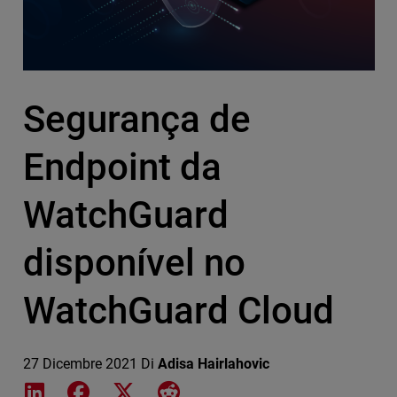
Segurança de
Endpoint da
WatchGuard
disponível no
WatchGuard Cloud
27 Dicembre 2021
Di
Adisa Hairlahovic
Share on LinkedIn
Share on Facebook
Share on X
Share on Reddit