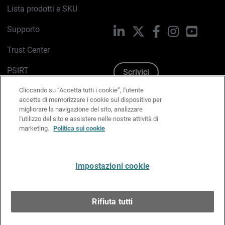
Lista prodotti e SKU
Supporto
LinkedIn
X
Facebook
Instagram
YouTub
Trust Center
PSIRT
Scrivici
Cliccando su “Accetta tutti i cookie”, l'utente
Politica sui cookie
accetta di memorizzare i cookie sul dispositivo per
migliorare la navigazione del sito, analizzare
Informativa sulla privacy
l'utilizzo del sito e assistere nelle nostre attività di
marketing.
Politica sui cookie
Kit Media & Brand
Gestisci le preferenze e-mail
Impostazioni cookie
Italiano
Rifiuta tutti
Copyright © 1996-2026 WatchGuard Technologies, Inc.