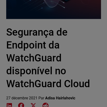
Segurança de
Endpoint da
WatchGuard
disponível no
WatchGuard Cloud
27 décembre 2021
Par
Adisa Hairlahovic
Share on LinkedIn
Share on Facebook
Share on X
Share on Reddit