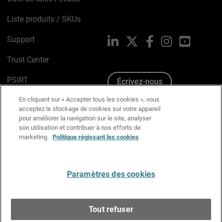
Liste produits / SKUs
Support
LinkedIn
X
Facebook
Instagram
YouTube
Trust Center
PSIRT
Écrivez-nous
En cliquant sur « Accepter tous les cookies », vous
Avis sur les cookies
acceptez le stockage de cookies sur votre appareil
pour améliorer la navigation sur le site, analyser
Politique de confidentialité
son utilisation et contribuer à nos efforts de
marketing.
Politique régissant les cookies
Charte Graphique
Préférences email
Paramètres des cookies
Français
Tout refuser