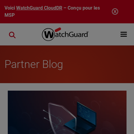
Aller au contenu principal
Voici
WatchGuard CloudDR
– Conçu pour les
MSP
Open mobi
Close search
Partner Blog