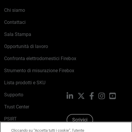
Chi siamo
Contattaci
Sala Stampa
Opportunità di lavoro
Confronta elettrodomestici Firebox
Strumento di misurazione Firebox
Lista prodotti e SKU
Supporto
LinkedIn
X
Facebook
Instagram
YouTub
Trust Center
PSIRT
Scrivici
Cliccando su “Accetta tutti i cookie”, l'utente
Politica sui cookie