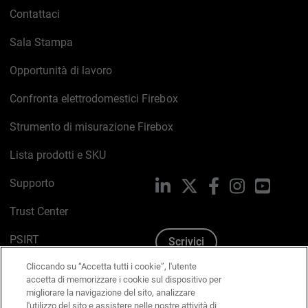
Contattaci
Sala Stampa
Opportunità di lavoro
Confronta elettrodomestici Firebox
Strumento di misurazione Firebox
Lista prodotti e SKU
Supporto
LinkedIn
X
Facebook
Instagram
YouTub
Trust Center
PSIRT
Scrivici
Cliccando su “Accetta tutti i cookie”, l'utente
Politica sui cookie
accetta di memorizzare i cookie sul dispositivo per
migliorare la navigazione del sito, analizzare
Informativa sulla privacy
l'utilizzo del sito e assistere nelle nostre attività di