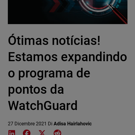
Ótimas notícias!
Estamos expandindo
o programa de
pontos da
WatchGuard
27 Dicembre 2021
Di
Adisa Hairlahovic
Share on LinkedIn
Share on Facebook
Share on X
Share on Reddit