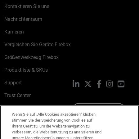
Kontaktieren Sie uns
Nachrichtenraum
Karrieren
Vergleichen Sie Geräte Firebox
Größenwerkzeug Firebox
Produktliste & SKUs
Support
LinkedIn
X
Facebook
Instagram
YouTu
Trust Center
PSIRT
Schreiben Sie uns
Wenn Sie auf „Alle Cookies akzeptieren“ klicken,
stimmen Sie der Speicherung von Cookies auf
Cookie-Richtlinie
Ihrem Gerät zu, um die Websitenavigation zu
verbessern, die Websitenutzung zu analysieren und
Datenschutzrichtlinie
unsere Marketingbemühungen zu unterstützen.