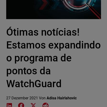
Ótimas notícias!
Estamos expandindo
o programa de
pontos da
WatchGuard
27 Dezember 2021
Von
Adisa Hairlahovic
Share on LinkedIn
Share on Facebook
Share on X
Share on Reddit