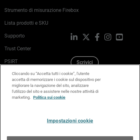
Strumento di misurazione Firebox
Lista prodotti e SKU
Supporto
LinkedIn
X
Facebook
Instagram
YouTub
Trust Center
PSIRT
Scrivici
Cliccando su “Accetta tutti i cookie”, l'utente
Politica sui cookie
accetta di memorizzare i cookie sul dispositivo per
migliorare la navigazione del sito, analizzare
Informativa sulla privacy
l'utilizzo del sito e assistere nelle nostre attività di
marketing.
Politica sui cookie
Kit Media & Brand
Gestisci le preferenze e-mail
Impostazioni cookie