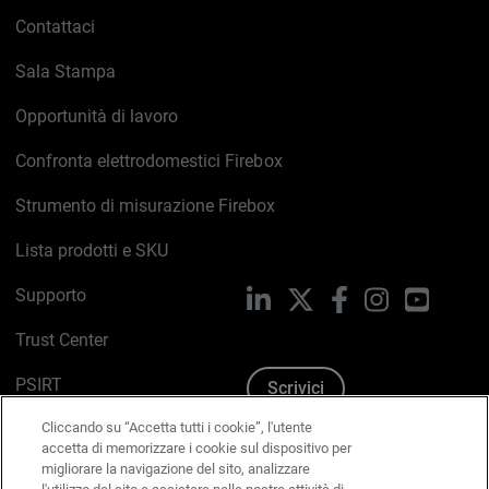
Contattaci
Sala Stampa
Opportunità di lavoro
Confronta elettrodomestici Firebox
Strumento di misurazione Firebox
Lista prodotti e SKU
Supporto
LinkedIn
X
Facebook
Instagram
YouTub
Trust Center
PSIRT
Scrivici
Cliccando su “Accetta tutti i cookie”, l'utente
Politica sui cookie
accetta di memorizzare i cookie sul dispositivo per
migliorare la navigazione del sito, analizzare
Informativa sulla privacy