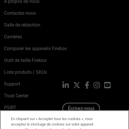
À propos de nous
Contactez-nous
Salle de rédaction
Carrières
Comparer les appareils Firebox
Outil de taille Firebox
Liste produits / SKUs
Support
LinkedIn
X
Facebook
Instagram
YouTube
Trust Center
PSIRT
Écrivez-nous
En cliquant sur « Accepter tous les cookies », vous
Avis sur les cookies
acceptez le stockage de cookies sur votre appareil