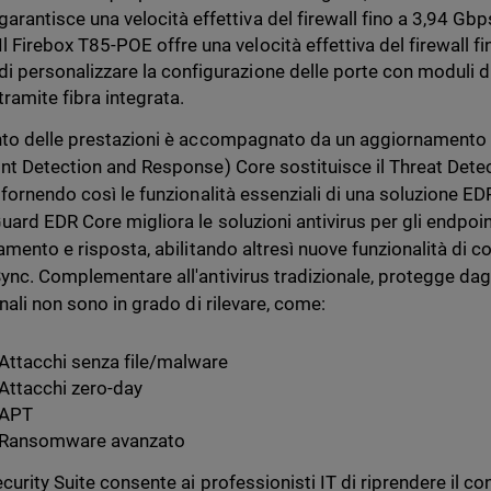
garantisce una velocità effettiva del firewall fino a 3,94 Gbp
Il Firebox T85-POE offre una velocità effettiva del firewall f
di personalizzare la configurazione delle porte con moduli d
tramite fibra integrata.
to delle prestazioni è accompagnato da un aggiornamento al
nt Detection and Response) Core sostituisce il Threat Det
 fornendo così le funzionalità essenziali di una soluzione 
ard EDR Core migliora le soluzioni antivirus per gli endpoint
vamento e risposta, abilitando altresì nuove funzionalità di c
ync. Complementare all'antivirus tradizionale, protegge dagli
nali non sono in grado di rilevare, come:
Attacchi senza file/malware
Attacchi zero-day
APT
Ransomware avanzato
curity Suite consente ai professionisti IT di riprendere il co