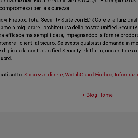
Riduzione dell'uso di costosi MPLS o 4G/LTE e migliore resil
compromessi per la sicurezza
uovi Firebox, Total Security Suite con EDR Core e le funziona
iamo a migliorare l’architettura della nostra Unified Securit
za efficace ma semplificata, impegnandoci a fornire prodotti 
tenere i clienti al sicuro. Se avessi qualsiasi domanda in mer
di più sulla nostra Unified Security Platform, non esitare a 
uard.
cati sotto:
Sicurezza di rete
,
WatchGuard Firebox
,
Informazi
Blog Home