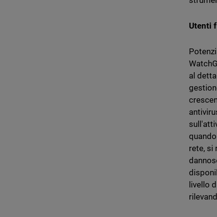
strumen
Utenti f
Potenzi
WatchGu
al dett
gestione
crescen
antiviru
sull'att
quando 
rete, si
dannose 
disponi
livello 
rilevan