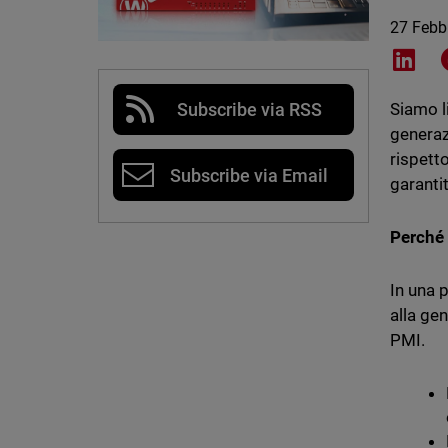
27 Febb
Shar
Subscribe via RSS
Siamo li
generaz
rispett
Subscribe via Email
garanti
Perché 
In una p
alla gen
PMI.