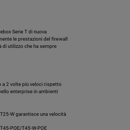
irebox Serie T di nuova
nte le prestazioni del firewall
à di utilizzo che ha sempre
 a 2 volte più veloci rispetto
vello enterprise in ambienti
5/T25-W garantisce una velocità
T45/T45-POE/T45-W-POE