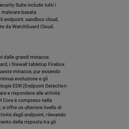
ecurity Suite include tutti i
da malware basata
egli endpoint, sandbox cloud,
ente da WatchGuard Cloud.
ni dalle grandi minacce.
rd, i firewall tabletop Firebox
 queste minacce, pur essendo
ntinua evoluzione e gli
ologie EDR (Endpoint Detection
are e rispondere alle attività
DR Core è compreso nella
e offre un ulteriore livello di
tività degli endpoint, rilevando
nto della risposta tra gli