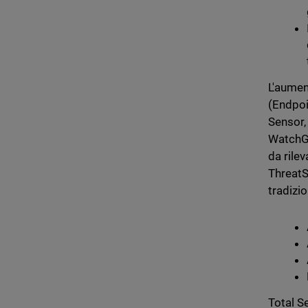
L'aumen
(Endpoi
Sensor,
WatchGu
da rile
ThreatS
tradizio
Total Se