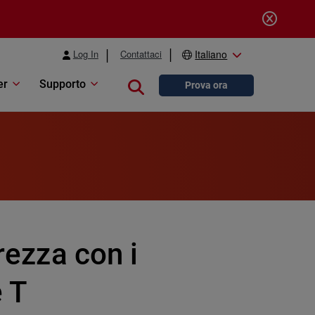
Log In
Contattaci
Italiano
er
Supporto
Close search
Prova ora
rezza con i
e T