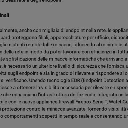
ti della rete e degli endpoint.
inali
almente, anche con migliaia di endpoint nella rete, le applian
ard proteggono filiali, apparecchiature per ufficio, disposit
aglio e utenti remoti dalle minacce, riducendo al minimo le at
 della rete in modo da poter lavorare con efficienza in tutta t
te sofisticazione delle minacce informatiche che arrivano a 
s, è necessario un ulteriore livello di sicurezza che fornisca 
ività sugli endpoint e sia in grado di rilevare e rispondere 
si verificano. Unendo tecnologie EDR (Endpoint Detection 
 riesce a ottenere la visibilità necessaria per rilevare e rispo
che minacciano l'infrastruttura dell’azienda. Integrata nella
bile con le nuove appliance firewall Firebox Serie T, WatchG
di protezione contro le minacce avanzate, fornendo visibilità d
do comportamenti sospetti in tempo reale e consentendo un