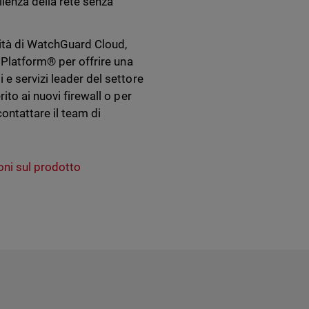
ienza della rete senza
lità di WatchGuard Cloud,
y Platform® per offrire una
e servizi leader del settore
ito ai nuovi firewall o per
contattare il team di
oni sul prodotto