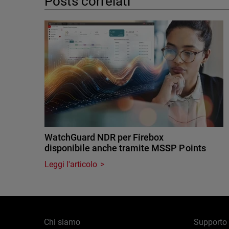
Posts correlati
WatchGuard NDR per Firebox
disponibile anche tramite MSSP Points
Leggi l'articolo
Chi siamo
Supporto