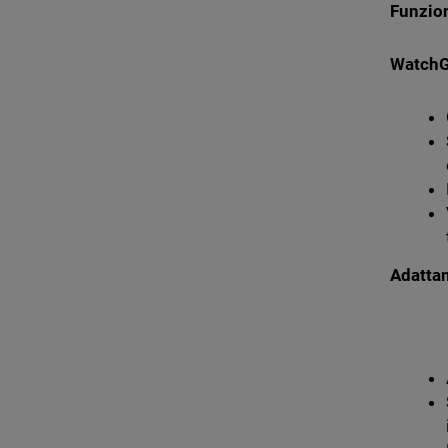
Funzion
WatchG
Adatta