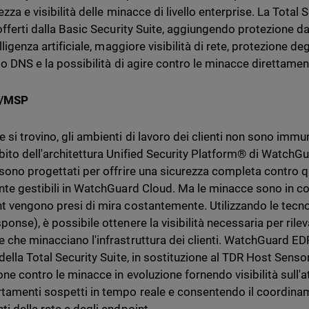
ezza e visibilità delle minacce di livello enterprise. La Total S
 offerti dalla Basic Security Suite, aggiungendo protezione 
elligenza artificiale, maggiore visibilità di rete, protezione d
gio DNS e la possibilità di agire contro le minacce direttam
r/MSP
 si trovino, gli ambienti di lavoro dei clienti non sono immu
bito dell'architettura Unified Security Platform® di WatchGua
 sono progettati per offrire una sicurezza completa contro
nte gestibili in WatchGuard Cloud. Ma le minacce sono in co
t vengono presi di mira costantemente. Utilizzando le tecn
onse), è possibile ottenere la visibilità necessaria per rilev
 che minacciano l'infrastruttura dei clienti. WatchGuard E
della Total Security Suite, in sostituzione al TDR Host Sensor, 
ne contro le minacce in evoluzione fornendo visibilità sull'at
amenti sospetti in tempo reale e consentendo il coordiname