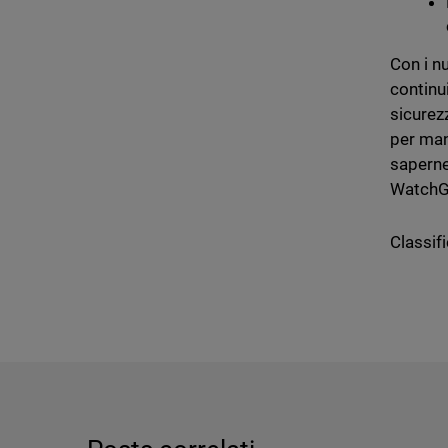
Con i n
continu
sicurez
per man
saperne 
WatchG
Classifi