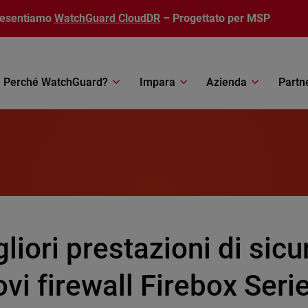
resentiamo
WatchGuard CloudDR
– Progettato per MSP
Perché WatchGuard?
Impara
Azienda
Partn
liori prestazioni di sicu
vi firewall Firebox Seri