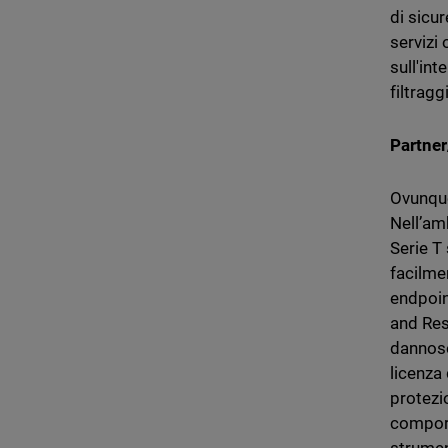
di sicur
servizi
sull'int
filtrag
Partne
Ovunque
Nell’am
Serie T
facilme
endpoin
and Resp
dannose
licenza 
protezio
comport