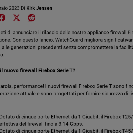
raio 2023
Di
Kirk Jensen
e on LinkedIn
Share on Facebook
Share on X
Share on Reddit
eti di annunciare il rilascio delle nostre appliance firewall F
ione. Con questo lancio, WatchGuard migliora significativame
o alle generazioni precedenti senza compromettere la facilit
to.
il nuovo firewall Firebox Serie T?
arola, performance! I nuovi firewall Firebox Serie T sono fino
erazione attuale e sono progettati per fornire sicurezza di li
Dotato di cinque porte Ethernet da 1 Gigabit, il Firebox T2
effettiva del firewall fino a 3,14 Gbps.
Dotato di cinque porte Ethernet da 1 Gigabit, il Firebox 