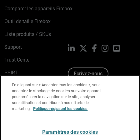
Comparer les appareils Firebox
Outil de taille Firebox
Liste produits / SKUs
Support
LinkedIn
X
Facebook
Instagram
YouTube
Trust Center
PSIRT
Écrivez-nous
En cliquant sur « Accepter tous les cookies », vous
Avis sur les cookies
acceptez le stockage de cookies sur votre appareil
pour améliorer la navigation sur le site, analyser
Politique de confidentialité
son utilisation et contribuer à nos efforts de
marketing.
Politique régissant les cookies
Charte Graphique
Préférences email
Paramètres des cookies