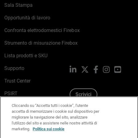
Sala Stampa
Opportunità di lavoro
Confronta elettrodomestici Firebox
Strumento di misurazione Firebox
Lista prodotti e SKU
Supporto
LinkedIn
X
Facebook
Instagram
YouTub
Trust Center
PSIRT
Scrivici
Cliccando su “Accetta tutti i cookie”, l'utente
Politica sui cookie
accetta di memorizzare i cookie sul dispositivo per
migliorare la navigazione del sito, analizzare
Informativa sulla privacy
l'utilizzo del sito e assistere nelle nostre attività di
marketing.
Politica sui cookie
Kit Media & Brand