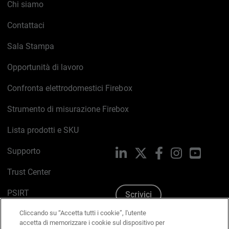
Chi siamo
Contattaci
Sala Stampa
Opportunità di lavoro
Confronta elettrodomestici Firebox
Strumento di misurazione Firebox
Lista prodotti e SKU
Supporto
LinkedIn
X
Facebook
Instagram
YouTub
Trust Center
PSIRT
Scrivici
Cliccando su “Accetta tutti i cookie”, l'utente
Politica sui cookie
accetta di memorizzare i cookie sul dispositivo per