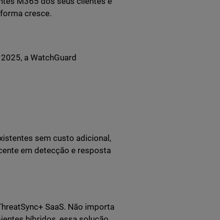
tes M365 dos seus clientes e
taforma cresce.
 2025, a WatchGuard
istentes sem custo adicional,
ecente em detecção e resposta
ThreatSync+ SaaS. Não importa
entes híbridos, essa solução