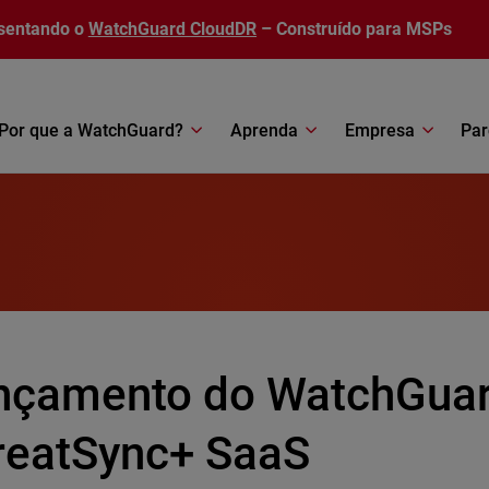
sentando o
WatchGuard CloudDR
– Construído para MSPs
Por que a WatchGuard?
Aprenda
Empresa
Par
nçamento do WatchGua
reatSync+ SaaS