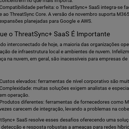
concentrem no que mais importa.
Compatibilidade perfeita: o ThreatSync+ SaaS integra-se 
e ao ThreatSync Core. A versão de novembro suporta M365
expansões planejadas para Google e AWS.
ue o ThreatSync+ SaaS É Importante
o interconectado de hoje, a maioria das organizações ope
ção de infraestrutura local e ambientes de nuvem. Infeliz
ça na nuvem, em geral, são inacessíveis para empresas de
Custos elevados: ferramentas de nível corporativo são mui
Complexidade: muitas soluções exigem analistas e especia
em operação.
Produtos diferentes: ferramentas de fornecedores como M
vezes carecem de integração, levando a problemas na cob
tSync+ SaaS resolve esses desafios oferecendo uma soluçã
 detecção e resposta robustas a ameaças para redes híbri