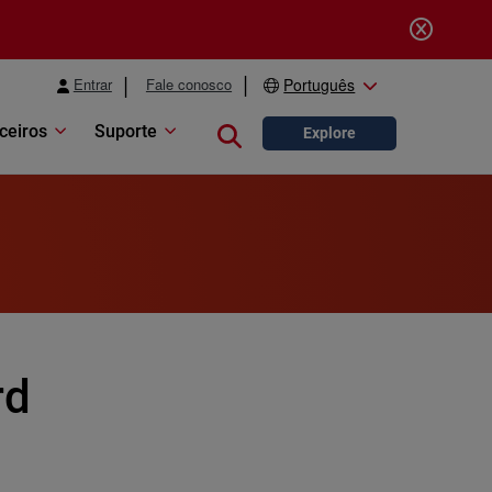
Entrar
Fale conosco
Português
ceiros
Suporte
Close search
Explore
rd