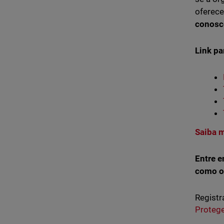
oferece
conosc
Link pa
Saiba 
Entre 
como o
Registr
Proteg