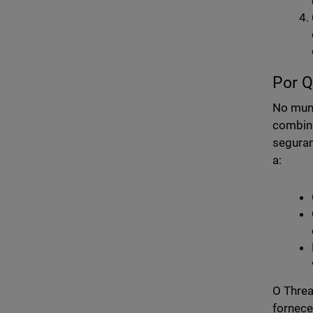
Por Q
No mund
combina
seguran
a:
O Threa
fornece