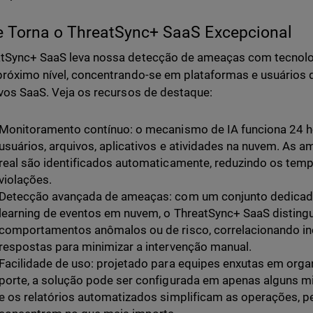
e Torna o ThreatSync+ SaaS Excepcional
tSync+ SaaS leva nossa detecção de ameaças com tecnolog
próximo nível, concentrando-se em plataformas e usuário
ivos SaaS. Veja os recursos de destaque:
Monitoramento contínuo: o mecanismo de IA funciona 24 h
usuários, arquivos, aplicativos e atividades na nuvem. As
real são identificados automaticamente, reduzindo os temp
violações.
Detecção avançada de ameaças: com um conjunto dedicad
learning de eventos em nuvem, o ThreatSync+ SaaS disting
comportamentos anômalos ou de risco, correlacionando inc
respostas para minimizar a intervenção manual.
Facilidade de uso: projetado para equipes enxutas em org
porte, a solução pode ser configurada em apenas alguns mi
e os relatórios automatizados simplificam as operações, p