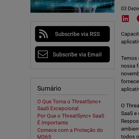
03 Dez
Shar
Subscribe via RSS
Capacit
aplicat
Subscribe via Email
Temos o
nossa f
novembr
fornece
Sumário
aplicat
O Que Torna o ThreatSync+
O Threa
SaaS Excepcional
SaaS e 
Por Que o ThreatSync+ SaaS
Respost
É Importante
ambient
Comece com a Proteção do
todos 
M365