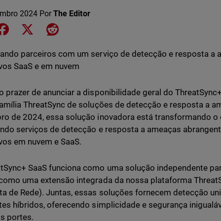
embro 2024
Por
The Editor
e on LinkedIn
Share on Facebook
Share on X
Share on Reddit
ando parceiros com um serviço de detecção e resposta a
ivos SaaS e em nuvem
 prazer de anunciar a disponibilidade geral do ThreatSync+
amília ThreatSync de soluções de detecção e resposta a 
o de 2024, essa solução inovadora está transformando o 
ndo serviços de detecção e resposta a ameaças abrangent
ivos em nuvem e SaaS.
tSync+ SaaS funciona como uma solução independente par
como uma extensão integrada da nossa plataforma Threat
a de Rede). Juntas, essas soluções fornecem detecção un
es híbridos, oferecendo simplicidade e segurança inigualá
os portes.