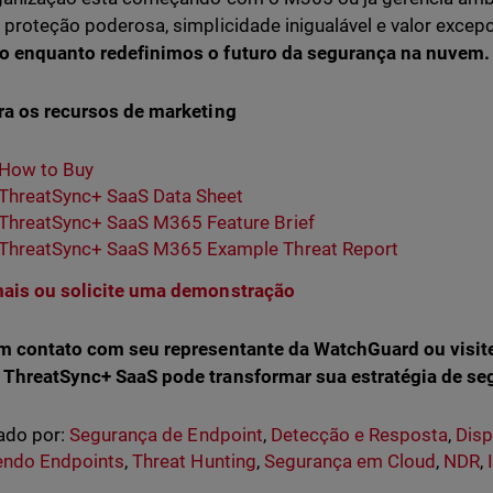
 proteção poderosa, simplicidade inigualável e valor excep
o enquanto redefinimos o futuro da segurança na nuvem
ra os recursos de marketing
How to Buy
ThreatSync+ SaaS Data Sheet
ThreatSync+ SaaS M365 Feature Brief
ThreatSync+ SaaS M365 Example Threat Report
mais ou solicite uma demonstração
em contato com seu representante da WatchGuard ou visit
 ThreatSync+ SaaS pode transformar sua estratégia de s
ado por:
Segurança de Endpoint
,
Detecção e Resposta
,
Disp
endo Endpoints
,
Threat Hunting
,
Segurança em Cloud
,
NDR
,