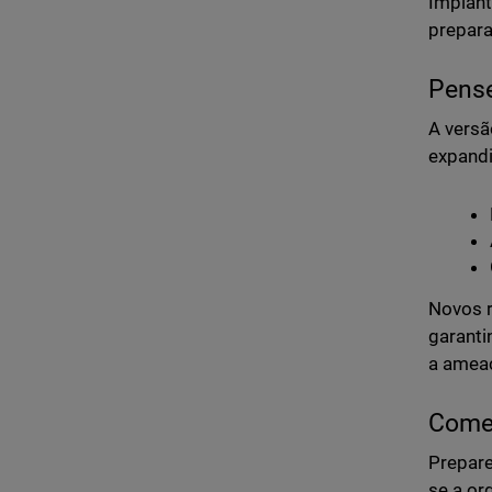
Implant
prepara
Pens
A vers
expandi
Novos r
garanti
a amea
Come
Prepare
se a or