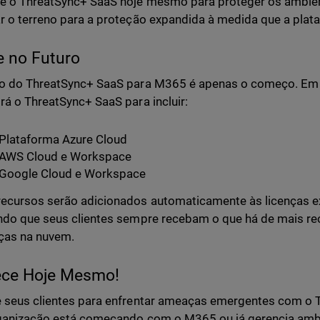
e o ThreatSync+ SaaS hoje mesmo para proteger os ambien
r o terreno para a proteção expandida à medida que a pla
e no Futuro
ão do ThreatSync+ SaaS para M365 é apenas o começo. Em
rá o ThreatSync+ SaaS para incluir:
Plataforma Azure Cloud
AWS Cloud e Workspace
Google Cloud e Workspace
ecursos serão adicionados automaticamente às licenças ex
ndo que seus clientes sempre recebam o que há de mais r
ças na nuvem.
ce Hoje Mesmo!
 seus clientes para enfrentar ameaças emergentes com o 
ganização está começando com o M365 ou já gerencia ambi