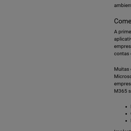
ambient
Come
A prime
aplicat
empresa
contas 
Muitas 
Microso
empresa
M365 si