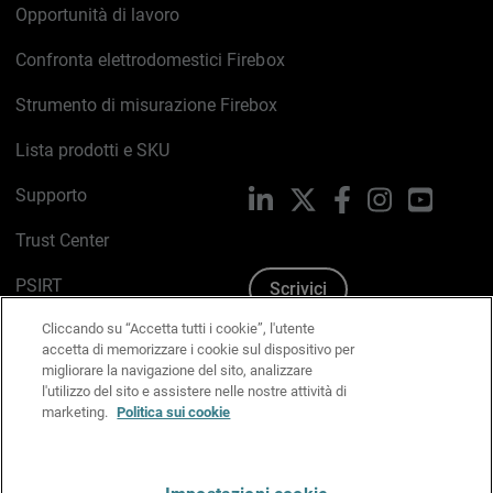
Opportunità di lavoro
Confronta elettrodomestici Firebox
Strumento di misurazione Firebox
Lista prodotti e SKU
Supporto
LinkedIn
X
Facebook
Instagram
YouTub
Trust Center
PSIRT
Scrivici
Cliccando su “Accetta tutti i cookie”, l'utente
Politica sui cookie
accetta di memorizzare i cookie sul dispositivo per
migliorare la navigazione del sito, analizzare
Informativa sulla privacy
l'utilizzo del sito e assistere nelle nostre attività di
marketing.
Politica sui cookie
Kit Media & Brand
Gestisci le preferenze e-mail