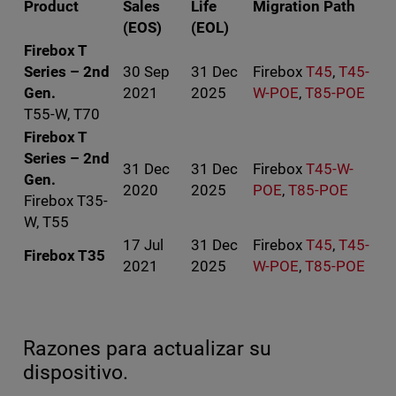
Product
Sales
Life
Migration Path
(EOS)
(EOL)
Firebox T
Series – 2nd
30 Sep
31 Dec
Firebox
T45
,
T45-
Gen.
2021
2025
W-POE
,
T85-POE
T55-W, T70
Firebox T
Series – 2nd
31 Dec
31 Dec
Firebox
T45-W-
Gen.
2020
2025
POE
,
T85-POE
Firebox T35-
W, T55
17 Jul
31 Dec
Firebox
T45
,
T45-
Firebox T35
2021
2025
W-POE
,
T85-POE
Razones para actualizar su
dispositivo.