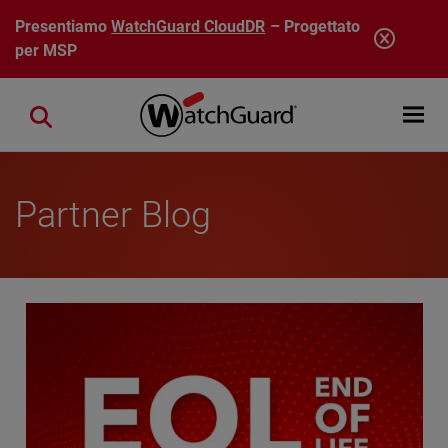
Salta al contenuto principale
Presentiamo
WatchGuard CloudDR
– Progettato
per MSP
Open mobi
Close search
Partner Blog