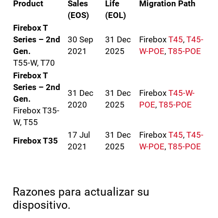
Product
Sales
Life
Migration Path
(EOS)
(EOL)
Firebox T
Series – 2nd
30 Sep
31 Dec
Firebox
T45
,
T45-
Gen.
2021
2025
W-POE
,
T85-POE
T55-W, T70
Firebox T
Series – 2nd
31 Dec
31 Dec
Firebox
T45-W-
Gen.
2020
2025
POE
,
T85-POE
Firebox T35-
W, T55
17 Jul
31 Dec
Firebox
T45
,
T45-
Firebox T35
2021
2025
W-POE
,
T85-POE
Razones para actualizar su
dispositivo.