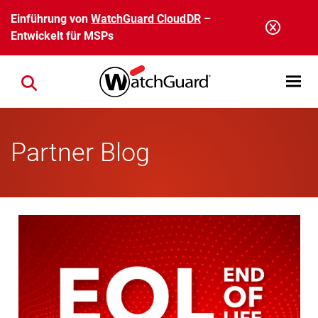
Direkt zum Inhalt
Einführung von
WatchGuard CloudDR
–
Entwickelt für MSPs
Open mobi
Close search
Partner Blog