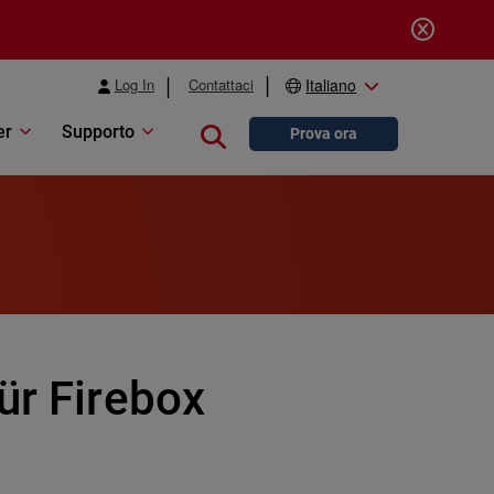
Log In
Contattaci
Italiano
er
Supporto
Close search
Prova ora
ür Firebox