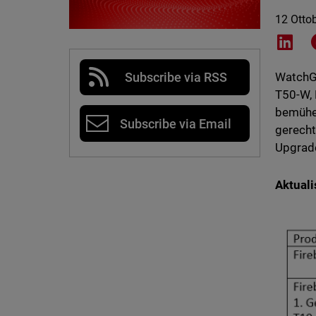
12 Otto
Shar
Subscribe via RSS
WatchGu
T50-W, 
bemühen
Subscribe via Email
gerecht
Upgrad
Aktuali