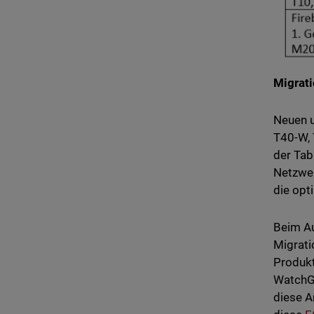
Migrat
Neuen u
T40-W, 
der Tab
Netzwer
die opt
Beim Au
Migrati
Produkt
WatchGu
diese A