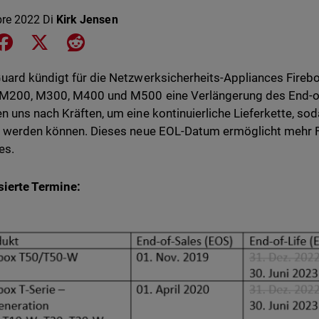
bre 2022
Di
Kirk Jensen
e on LinkedIn
Share on Facebook
Share on X
Share on Reddit
ard kündigt für die Netzwerksicherheits-Appliances Firebo
M200, M300, M400 und M500 eine Verlängerung des End-of
 uns nach Kräften, um eine kontinuierliche Lieferkette, s
 werden können. Dieses neue EOL-Datum ermöglicht mehr Fle
es.
sierte Termine: