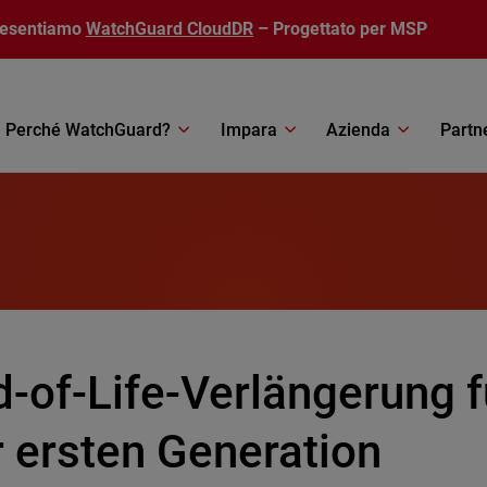
resentiamo
WatchGuard CloudDR
– Progettato per MSP
Perché WatchGuard?
Impara
Azienda
Partn
-of-Life-Verlängerung f
r ersten Generation