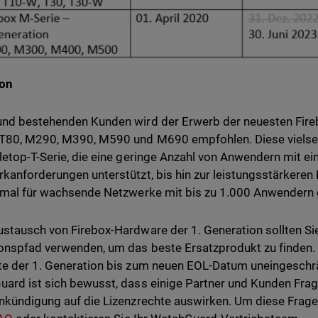
ion
nd bestehenden Kunden wird der Erwerb der neuesten Fire
T80, M290, M390, M590 und M690 empfohlen. Diese vielsei
letop-T-Serie, die eine geringe Anzahl von Anwendern mit ei
kanforderungen unterstützt, bis hin zur leistungsstärkeren
imal für wachsende Netzwerke mit bis zu 1.000 Anwendern g
stausch von Firebox-Hardware der 1. Generation sollten S
onspfad verwenden, um das beste Ersatzprodukt zu finden. 
e der 1. Generation bis zum neuen EOL-Datum uneingeschrä
ard ist sich bewusst, dass einige Partner und Kunden Frag
nkündigung auf die Lizenzrechte auswirken. Um diese Frage