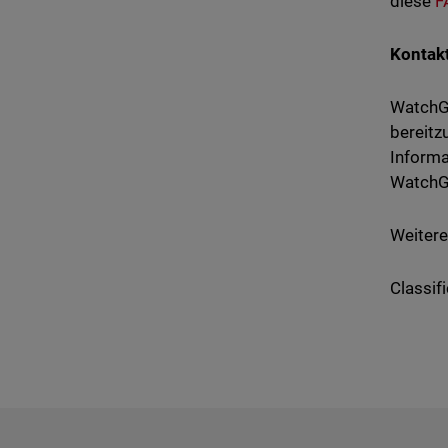
diese
F
Kontakt
WatchGu
bereitz
Informa
WatchG
Weitere
Classifi