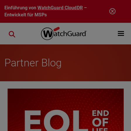
Direkt zum Inhalt
Einführung von
WatchGuard CloudDR
–
Entwickelt für MSPs
Open mobi
Close search
Partner Blog