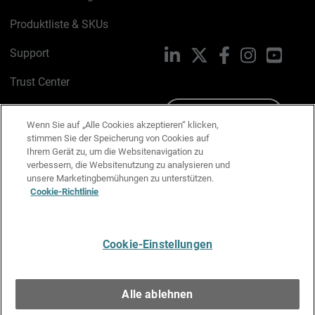
Produktliste & SKUs
Support
LinkedIn
X
Facebook
Instagram
YouTu
Trust Center
PSIRT
Schreiben Sie uns
Wenn Sie auf „Alle Cookies akzeptieren“ klicken,
Cookie-Richtlinie
stimmen Sie der Speicherung von Cookies auf
Ihrem Gerät zu, um die Websitenavigation zu
verbessern, die Websitenutzung zu analysieren und
Datenschutzrichtlinie
unsere Marketingbemühungen zu unterstützen.
Cookie-Richtlinie
Media & Brand Kit
E-Mail-Präferenzen verwalten
Cookie-Einstellungen
Deutsch
Alle ablehnen