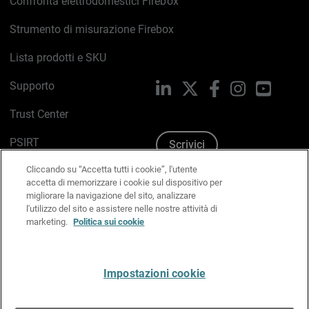
Confronta elettrodomestici Firebox
Strumento di misurazione Firebox
Lista prodotti e SKU
Supporto
LinkedIn
X
Facebook
Instagram
YouTub
Trust Center
PSIRT
Scrivici
Cliccando su “Accetta tutti i cookie”, l'utente
Politica sui cookie
accetta di memorizzare i cookie sul dispositivo per
migliorare la navigazione del sito, analizzare
Informativa sulla privacy
l'utilizzo del sito e assistere nelle nostre attività di
marketing.
Politica sui cookie
Kit Media & Brand
Gestisci le preferenze e-mail
Impostazioni cookie