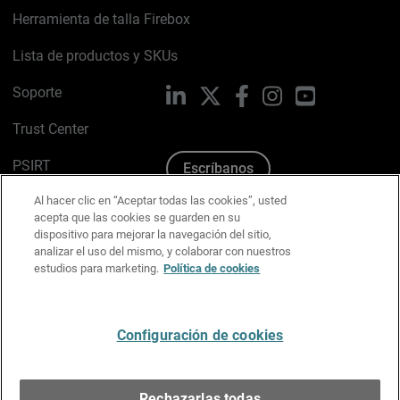
Herramienta de talla Firebox
Lista de productos y SKUs
Soporte
LinkedIn
X
Facebook
Instagram
YouTube
Trust Center
PSIRT
Escríbanos
Al hacer clic en “Aceptar todas las cookies”, usted
Política de cookies
acepta que las cookies se guarden en su
dispositivo para mejorar la navegación del sitio,
Política de privacidad
analizar el uso del mismo, y colaborar con nuestros
estudios para marketing.
Política de cookies
Kit de medios y marca
Preferencias de correo
Configuración de cookies
Español
Rechazarlas todas