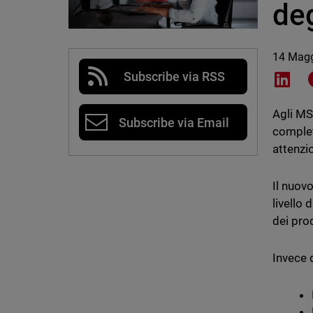
de
14 Mag
Subscribe via RSS
Shar
Agli MS
Subscribe via Email
complet
attenzi
Il nuov
livello 
dei prod
Invece 