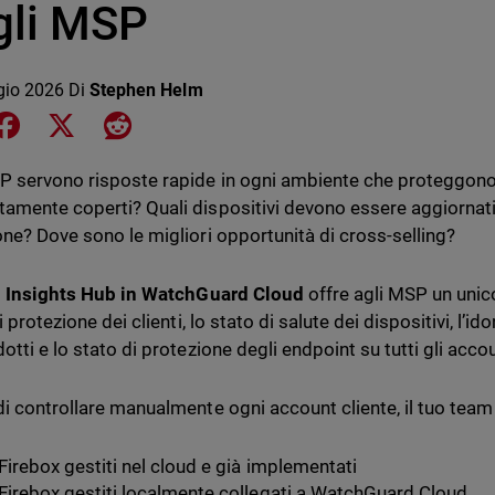
gli MSP
gio 2026
Di
Stephen Helm
e on LinkedIn
Share on Facebook
Share on X
Share on Reddit
P servono risposte rapide in ogni ambiente che proteggono.
amente coperti? Quali dispositivi devono essere aggiornati
one? Dove sono le migliori opportunità di cross-selling?
o
Insights Hub in WatchGuard Cloud
offre agli MSP un unico
di protezione dei clienti, lo stato di salute dei dispositivi, l’i
otti e lo stato di protezione degli endpoint su tutti gli accou
di controllare manualmente ogni account cliente, il tuo tea
Firebox gestiti nel cloud e già implementati
Firebox gestiti localmente collegati a WatchGuard Cloud