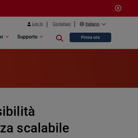
Log In
Contattaci
Italiano
er
Supporto
Close search
Prova ora
ibilità
zza scalabile