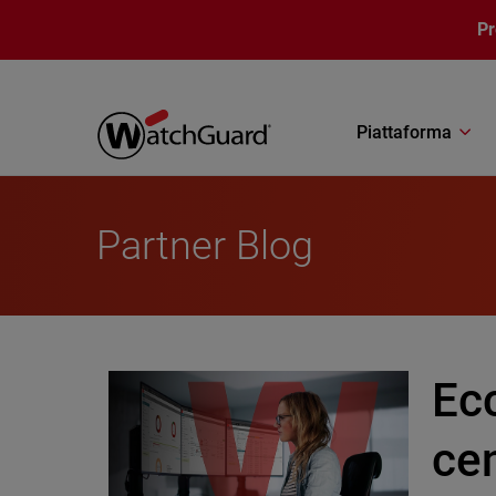
Salta al contenuto principale
P
Piattaforma
Partner Blog
Ecc
cen