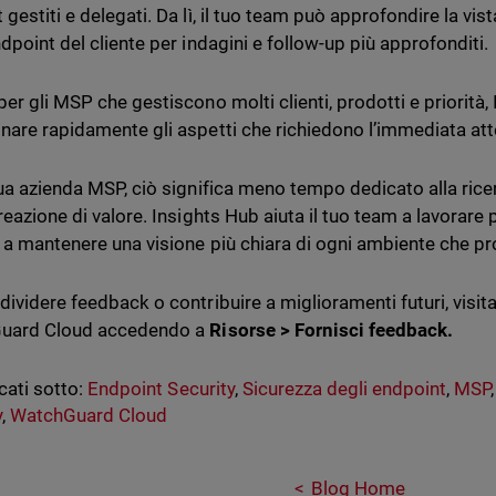
gestiti e delegati. Da lì, il tuo team può approfondire la vis
dpoint del cliente per indagini e follow-up più approfonditi.
er gli MSP che gestiscono molti clienti, prodotti e priorità, 
nare rapidamente gli aspetti che richiedono l’immediata att
tua azienda MSP, ciò significa meno tempo dedicato alla rice
creazione di valore. Insights Hub aiuta il tuo team a lavorare
 a mantenere una visione più chiara di ogni ambiente che pr
ividere feedback o contribuire a miglioramenti futuri, visita 
uard Cloud accedendo a
Risorse > Fornisci feedback.
cati sotto:
Endpoint Security
,
Sicurezza degli endpoint
,
MSP
y
,
WatchGuard Cloud
Blog Home