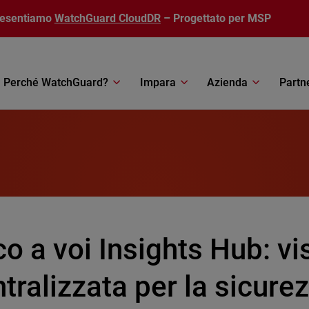
resentiamo
WatchGuard CloudDR
– Progettato per MSP
Perché WatchGuard?
Impara
Azienda
Partn
o a voi Insights Hub: vis
tralizzata per la sicure