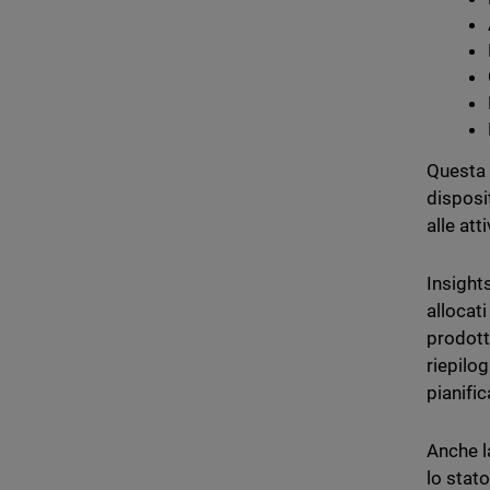
Questa v
disposit
alle att
Insights
allocat
prodotti
riepilog
pianific
Anche la
lo stato