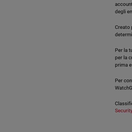
account 
degli en
Creato p
determi
Per la 
per la 
prima e
Per cond
WatchG
Classifi
Securit