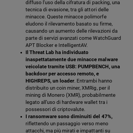
diffuso l'uso della cifratura di packing, una
tecnica di evasione, tra gli attori delle
minacce. Queste minacce polimorfe
eludono il rilevamento basato su firme,
causando un aumento delle rilevazioni da
parte di servizi avanzati come WatchGuard
APT Blocker e IntelligentAV.
Il Threat Lab ha individuato
inaspettatamente due minacce malware
veicolate tramite USB: PUMPBENCH, una
backdoor per accesso remoto, e
HIGHREPS, un loader
. Entrambi hanno
distribuito un coin miner, XMRig, per il
mining di Monero (XMR), probabilmente
legato all’uso di hardware wallet tra i
possessori di criptovalute.
I ransomware sono diminuiti del 47%,
riflettendo un passaggio verso meno
attacchi, ma più mirati e impattanti su