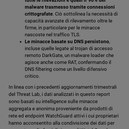
tutte le rilevazioni e quasi il 90% del
malware trasmesso tramite connessioni
crittografate
. Ciò sottolinea la necessità di
capacità avanzate di rilevamento oltre le
firme, in particolare per le minacce
nascoste nel traffico TLS.
Le minacce basate su DNS persistono
,
incluse quelle legate al trojan di accesso
remoto DarkGate, un malware loader che
agisce anche come RAT, confermando il
DNS filtering come un livello difensivo
critico.
In linea con i precedenti aggiornamenti trimestrali
del Threat Lab, i dati analizzati in questo report
sono basati su intelligence sulle minacce
aggregata e anonima proveniente da prodotti di
rete ed endpoint WatchGuard attivi i cui proprietari
hanno acconsentito alla condivisione dei dati per