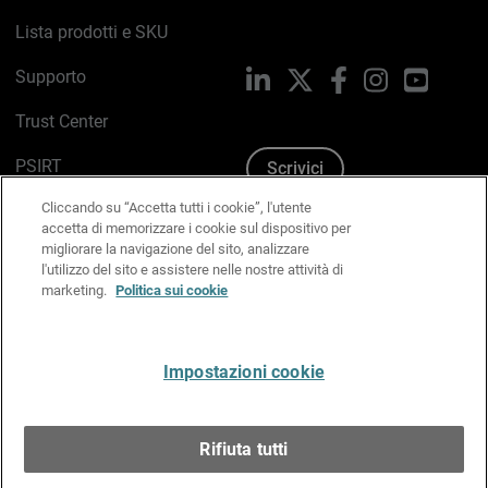
Lista prodotti e SKU
Supporto
LinkedIn
X
Facebook
Instagram
YouTub
Trust Center
PSIRT
Scrivici
Cliccando su “Accetta tutti i cookie”, l'utente
Politica sui cookie
accetta di memorizzare i cookie sul dispositivo per
migliorare la navigazione del sito, analizzare
Informativa sulla privacy
l'utilizzo del sito e assistere nelle nostre attività di
marketing.
Politica sui cookie
Kit Media & Brand
Gestisci le preferenze e-mail
Impostazioni cookie
Italiano
Rifiuta tutti
Copyright © 1996-2026 WatchGuard Technologies, Inc.