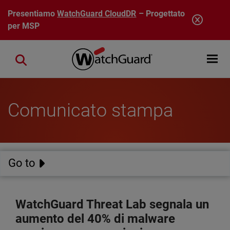
Salta al contenuto principale
Presentiamo
WatchGuard CloudDR
– Progettato
per MSP
Open mobi
Close search
Comunicato stampa
Go to
WatchGuard Threat Lab segnala un
aumento del 40% di malware