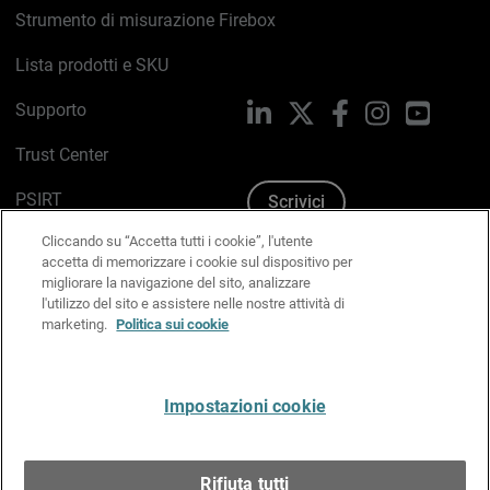
Strumento di misurazione Firebox
Lista prodotti e SKU
Supporto
LinkedIn
X
Facebook
Instagram
YouTub
Trust Center
PSIRT
Scrivici
Cliccando su “Accetta tutti i cookie”, l'utente
Politica sui cookie
accetta di memorizzare i cookie sul dispositivo per
migliorare la navigazione del sito, analizzare
Informativa sulla privacy
l'utilizzo del sito e assistere nelle nostre attività di
marketing.
Politica sui cookie
Kit Media & Brand
Gestisci le preferenze e-mail
Impostazioni cookie
Italiano
Rifiuta tutti